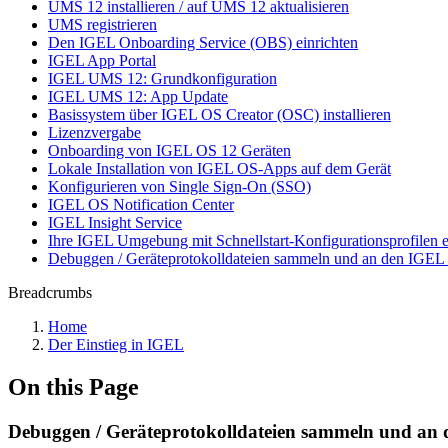
UMS 12 installieren / auf UMS 12 aktualisieren
UMS registrieren
Den IGEL Onboarding Service (OBS) einrichten
IGEL App Portal
IGEL UMS 12: Grundkonfiguration
IGEL UMS 12: App Update
Basissystem über IGEL OS Creator (OSC) installieren
Lizenzvergabe
Onboarding von IGEL OS 12 Geräten
Lokale Installation von IGEL OS-Apps auf dem Gerät
Konfigurieren von Single Sign-On (SSO)
IGEL OS Notification Center
IGEL Insight Service
Ihre IGEL Umgebung mit Schnellstart-Konfigurationsprofilen e
Debuggen / Geräteprotokolldateien sammeln und an den IGEL
Breadcrumbs
Home
Der Einstieg in IGEL
On this Page
Debuggen / Geräteprotokolldateien sammeln und an