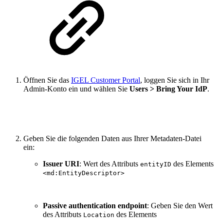
Öffnen Sie das
IGEL Customer Portal
, loggen Sie sich in Ihr
Admin-Konto ein und wählen Sie
Users > Bring Your IdP
.
Geben Sie die folgenden Daten aus Ihrer Metadaten-Datei
ein:
Issuer URI
: Wert des Attributs
des Elements
entityID
<md:EntityDescriptor>
Passive authentication endpoint
: Geben Sie den Wert
des Attributs
des Elements
Location