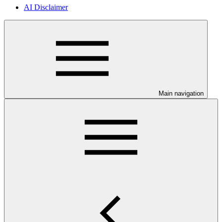
AI Disclaimer
Main navigation