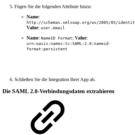
Fügen Sie die folgenden Attribute hinzu:
Name
:
http://schemas.xmlsoap.org/ws/2005/05/identit
Value
:
user.email
Name
:
;
Value
:
NameID Format
urn:oasis:names:tc:SAML:2.0:nameid-
format:persistent
Schließen Sie die Integration Ihrer App ab.
Die SAML 2.0-Verbindungsdaten extrahieren