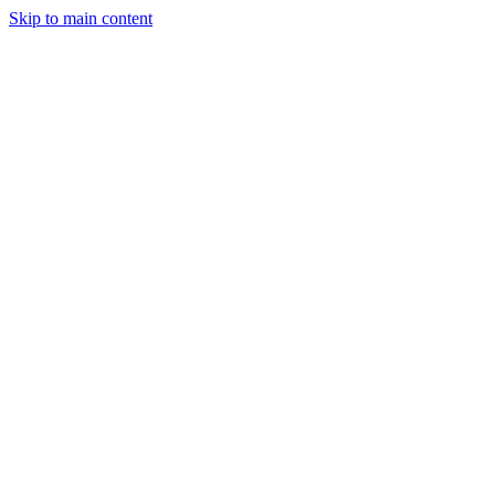
Skip to main content