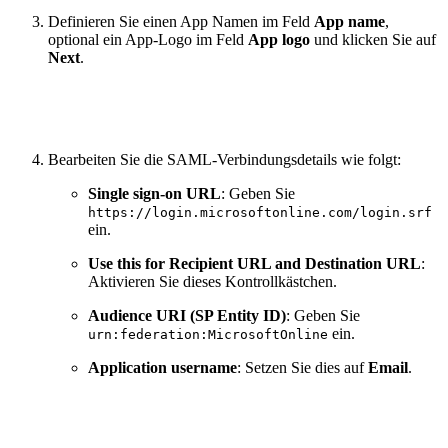
Definieren Sie einen App Namen im Feld
App name
,
optional ein App-Logo im Feld
App logo
und klicken Sie auf
Next
.
Bearbeiten Sie die SAML-Verbindungsdetails wie folgt:
Single sign-on URL
: Geben Sie
https://login.microsoftonline.com/login.srf
ein.
Use this for Recipient URL and Destination URL
:
Aktivieren Sie dieses Kontrollkästchen.
Audience URI (SP Entity ID)
: Geben Sie
ein.
urn:federation:MicrosoftOnline
Application username
: Setzen Sie dies auf
Email
.