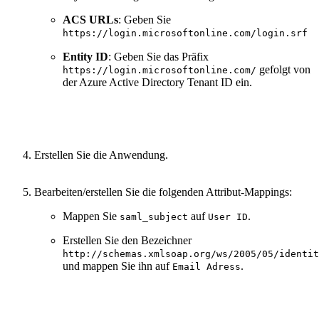
ACS URLs
: Geben Sie
https://login.microsoftonline.com/login.srf
Entity ID
: Geben Sie das Präfix
gefolgt von
https://login.microsoftonline.com/
der Azure Active Directory Tenant ID ein.
Erstellen Sie die Anwendung.
Bearbeiten/erstellen Sie die folgenden Attribut-Mappings:
Mappen Sie
auf
.
saml_subject
User ID
Erstellen Sie den Bezeichner
http://schemas.xmlsoap.org/ws/2005/05/identit
und mappen Sie ihn auf
.
Email Adress