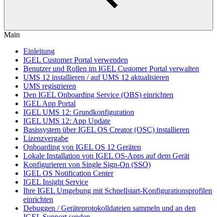
Main
Einleitung
IGEL Customer Portal verwenden
Benutzer und Rollen im IGEL Customer Portal verwalten
UMS 12 installieren / auf UMS 12 aktualisieren
UMS registrieren
Den IGEL Onboarding Service (OBS) einrichten
IGEL App Portal
IGEL UMS 12: Grundkonfiguration
IGEL UMS 12: App Update
Basissystem über IGEL OS Creator (OSC) installieren
Lizenzvergabe
Onboarding von IGEL OS 12 Geräten
Lokale Installation von IGEL OS-Apps auf dem Gerät
Konfigurieren von Single Sign-On (SSO)
IGEL OS Notification Center
IGEL Insight Service
Ihre IGEL Umgebung mit Schnellstart-Konfigurationsprofilen
einrichten
Debuggen / Geräteprotokolldateien sammeln und an den
IGEL Support senden