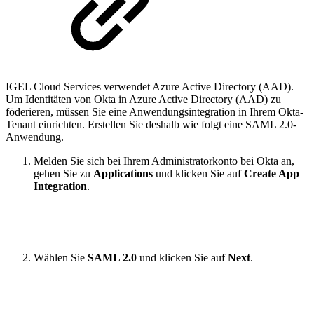
IGEL Cloud Services verwendet Azure Active Directory (AAD).
Um Identitäten von Okta in Azure Active Directory (AAD) zu
föderieren, müssen Sie eine Anwendungsintegration in Ihrem Okta-
Tenant einrichten. Erstellen Sie deshalb wie folgt eine SAML 2.0-
Anwendung.
Melden Sie sich bei Ihrem Administratorkonto bei Okta an,
gehen Sie zu
Applications
und klicken Sie auf
Create App
Integration
.
Wählen Sie
SAML 2.0
und klicken Sie auf
Next
.