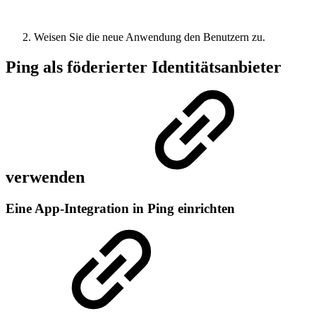
Weisen Sie die neue Anwendung den Benutzern zu
.
Ping als föderierter Identitätsanbieter
verwenden
Eine App-Integration in Ping einrichten