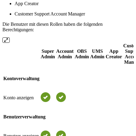
App Creator
Customer Support Account Manager
Die Benutzer mit diesen Rollen haben die folgenden
Berechtigungen:
Custo
Super
Account
OBS
UMS
App
Supp
Admin
Admin
Admin
Admin
Creator
Acco
Mana
Kontoverwaltung
Konto anzeigen
Benutzerverwaltung
Benutzer anzeigen