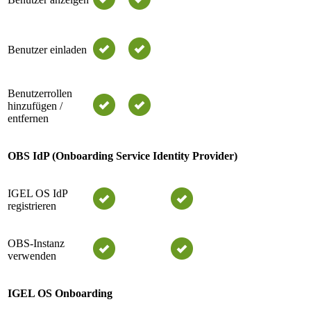
Benutzer einladen
Benutzerrollen
hinzufügen /
entfernen
OBS IdP (Onboarding Service Identity Provider)
IGEL OS IdP
registrieren
OBS-Instanz
verwenden
IGEL OS Onboarding