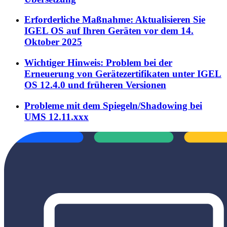
Erforderliche Maßnahme: Aktualisieren Sie
IGEL OS auf Ihren Geräten vor dem 14.
Oktober 2025
Wichtiger Hinweis: Problem bei der
Erneuerung von Gerätezertifikaten unter IGEL
OS 12.4.0 und früheren Versionen
Probleme mit dem Spiegeln/Shadowing bei
UMS 12.11.xxx