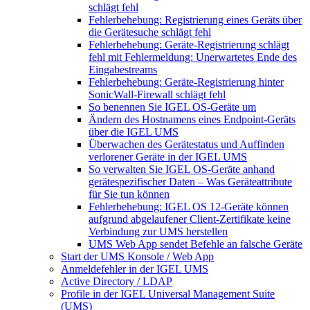
schlägt fehl
Fehlerbehebung: Registrierung eines Geräts über
die Gerätesuche schlägt fehl
Fehlerbehebung: Geräte-Registrierung schlägt
fehl mit Fehlermeldung: Unerwartetes Ende des
Eingabestreams
Fehlerbehebung: Geräte-Registrierung hinter
SonicWall-Firewall schlägt fehl
So benennen Sie IGEL OS-Geräte um
Ändern des Hostnamens eines Endpoint-Geräts
über die IGEL UMS
Überwachen des Gerätestatus und Auffinden
verlorener Geräte in der IGEL UMS
So verwalten Sie IGEL OS-Geräte anhand
gerätespezifischer Daten – Was Geräteattribute
für Sie tun können
Fehlerbehebung: IGEL OS 12-Geräte können
aufgrund abgelaufener Client-Zertifikate keine
Verbindung zur UMS herstellen
UMS Web App sendet Befehle an falsche Geräte
Start der UMS Konsole / Web App
Anmeldefehler in der IGEL UMS
Active Directory / LDAP
Profile in der IGEL Universal Management Suite
(UMS)