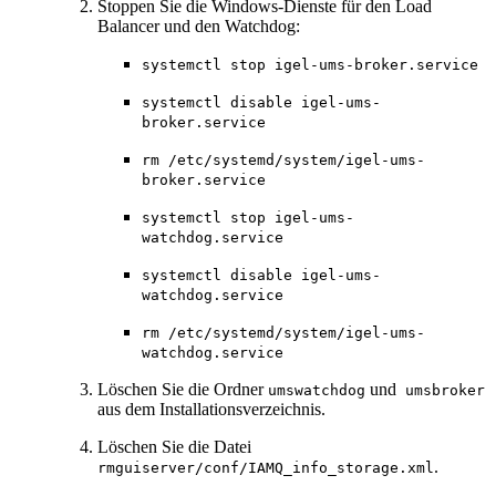
Stoppen Sie die Windows-Dienste für den Load
Balancer und den Watchdog:
systemctl stop igel-ums-broker.service
systemctl disable igel-ums-
broker.service
rm /etc/systemd/system/igel-ums-
broker.service
systemctl stop igel-ums-
watchdog.service
systemctl disable igel-ums-
watchdog.service
rm /etc/systemd/system/igel-ums-
watchdog.service
Löschen Sie die Ordner
und
umswatchdog
umsbroker
aus dem Installationsverzeichnis.
Löschen Sie die Datei
.
rmguiserver/conf/IAMQ_info_storage.xml