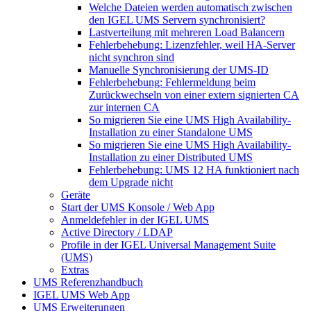
Welche Dateien werden automatisch zwischen
den IGEL UMS Servern synchronisiert?
Lastverteilung mit mehreren Load Balancern
Fehlerbehebung: Lizenzfehler, weil HA-Server
nicht synchron sind
Manuelle Synchronisierung der UMS-ID
Fehlerbehebung: Fehlermeldung beim
Zurückwechseln von einer extern signierten CA
zur internen CA
So migrieren Sie eine UMS High Availability-
Installation zu einer Standalone UMS
So migrieren Sie eine UMS High Availability-
Installation zu einer Distributed UMS
Fehlerbehebung: UMS 12 HA funktioniert nach
dem Upgrade nicht
Geräte
Start der UMS Konsole / Web App
Anmeldefehler in der IGEL UMS
Active Directory / LDAP
Profile in der IGEL Universal Management Suite
(UMS)
Extras
UMS Referenzhandbuch
IGEL UMS Web App
UMS Erweiterungen