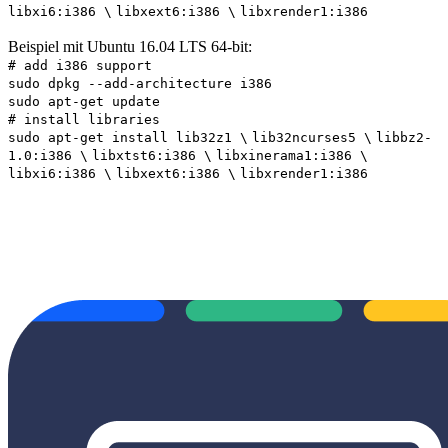
libxi6:i386 \
libxext6:i386 \
libxrender1:i386
Beispiel mit Ubuntu 16.04 LTS 64-bit:
# add i386 support
sudo dpkg --add-architecture i386
sudo apt-get update
# install libraries
sudo apt-get install lib32z1 \
lib32ncurses5 \
libbz2-
1.0:i386 \
libxtst6:i386 \
libxinerama1:i386 \
libxi6:i386 \
libxext6:i386 \
libxrender1:i386