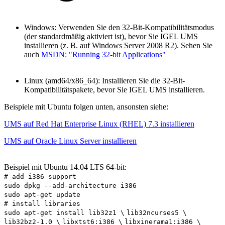
Windows: Verwenden Sie den 32-Bit-Kompatibilitätsmodus
(der standardmäßig aktiviert ist), bevor Sie IGEL UMS
installieren (z. B. auf Windows Server 2008 R2). Sehen Sie
auch
MSDN: "Running 32-bit Applications"
Linux (amd64/x86_64): Installieren Sie die 32-Bit-
Kompatibilitätspakete, bevor Sie IGEL UMS installieren.
Beispiele mit Ubuntu folgen unten, ansonsten siehe:
UMS auf Red Hat Enterprise Linux (RHEL) 7.3 installieren
UMS auf Oracle Linux Server installieren
Beispiel mit Ubuntu 14.04 LTS 64-bit:
# add i386 support
sudo dpkg --add-architecture i386
sudo apt-get update
# install libraries
sudo apt-get install lib32z1 \
lib32ncurses5 \
lib32bz2-1.0 \
libxtst6:i386 \
libxinerama1:i386 \