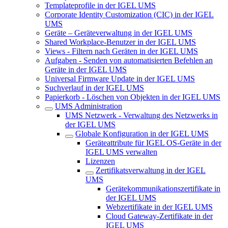
Templateprofile in der IGEL UMS
Corporate Identity Customization (CIC) in der IGEL
UMS
Geräte – Geräteverwaltung in der IGEL UMS
Shared Workplace-Benutzer in der IGEL UMS
Views - Filtern nach Geräten in der IGEL UMS
Aufgaben - Senden von automatisierten Befehlen an
Geräte in der IGEL UMS
Universal Firmware Update in der IGEL UMS
Suchverlauf in der IGEL UMS
Papierkorb - Löschen von Objekten in der IGEL UMS
UMS Administration
UMS Netzwerk - Verwaltung des Netzwerks in
der IGEL UMS
Globale Konfiguration in der IGEL UMS
Geräteattribute für IGEL OS-Geräte in der
IGEL UMS verwalten
Lizenzen
Zertifikatsverwaltung in der IGEL
UMS
Gerätekommunikationszertifikate in
der IGEL UMS
Webzertifikate in der IGEL UMS
Cloud Gateway-Zertifikate in der
IGEL UMS