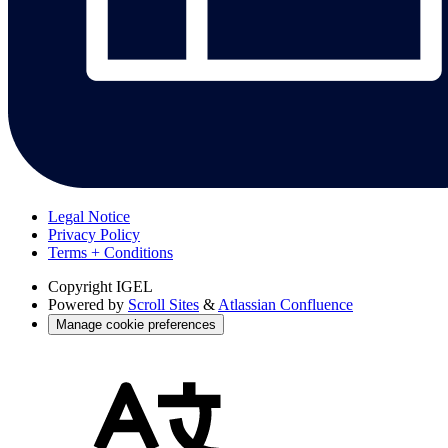
Legal Notice
Privacy Policy
Terms + Conditions
Copyright
IGEL
Powered by
Scroll Sites
&
Atlassian Confluence
Manage cookie preferences