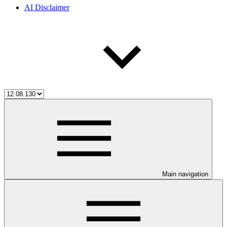
AI Disclaimer
Main navigation