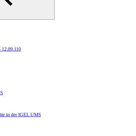
 12.09.110
MS
räte in der IGEL UMS