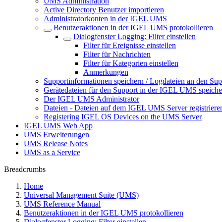
UMS Administration
Active Directory Benutzer importieren
Administratorkonten in der IGEL UMS
Benutzeraktionen in der IGEL UMS protokollieren
Dialogfenster Logging: Filter einstellen
Filter für Ereignisse einstellen
Filter für Nachrichten
Filter für Kategorien einstellen
Anmerkungen
Supportinformationen speichern / Logdateien an den Sup
Gerätedateien für den Support in der IGEL UMS speiche
Der IGEL UMS Administrator
Dateien - Dateien auf dem IGEL UMS Server registriere
Registering IGEL OS Devices on the UMS Server
IGEL UMS Web App
UMS Erweiterungen
UMS Release Notes
UMS as a Service
Breadcrumbs
Home
Universal Management Suite (UMS)
UMS Reference Manual
Benutzeraktionen in der IGEL UMS protokollieren
Dialogfenster Logging: Filter einstellen