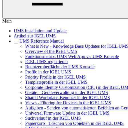
Main
UMS Installation and Update
Artikel zur IGEL UMS
UMS Reference Manual
What is New - Knowledge Base Updates for IGEL UMS
Overview of the IGEL UMS
Funktionsmatrix: UMS Web App vs. UMS Konsole
IGEL UMS registrieren
Benutzeroberfläche der UMS Konsole
Profile in der IGEL UMS
Priority Profile in der IGEL UMS
Templateprofile in der IGEL UMS
Corporate Identity Customization (CIC) in der IGEL U
Geräte – Geräteverwaltung in der IGEL UMS
Shared Workplace-Benutzer in der IGEL UMS
Views - Filtering for Devices in the IGEL UMS
Aufgaben - Senden von automatisierten Befehlen an Ge
Universal Firmware Update in der IGEL UMS
Suchverlauf in der IGEL UMS
Papierkorb - Löschen von Objekten in der IGEL UMS