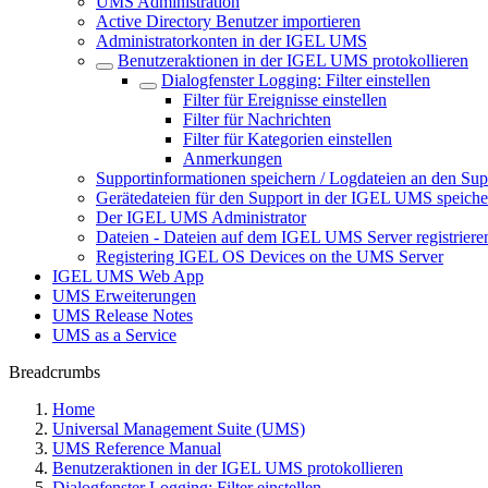
UMS Administration
Active Directory Benutzer importieren
Administratorkonten in der IGEL UMS
Benutzeraktionen in der IGEL UMS protokollieren
Dialogfenster Logging: Filter einstellen
Filter für Ereignisse einstellen
Filter für Nachrichten
Filter für Kategorien einstellen
Anmerkungen
Supportinformationen speichern / Logdateien an den Sup
Gerätedateien für den Support in der IGEL UMS speiche
Der IGEL UMS Administrator
Dateien - Dateien auf dem IGEL UMS Server registriere
Registering IGEL OS Devices on the UMS Server
IGEL UMS Web App
UMS Erweiterungen
UMS Release Notes
UMS as a Service
Breadcrumbs
Home
Universal Management Suite (UMS)
UMS Reference Manual
Benutzeraktionen in der IGEL UMS protokollieren
Dialogfenster Logging: Filter einstellen