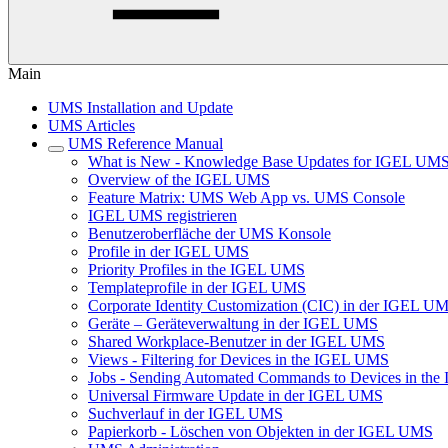
Main
UMS Installation and Update
UMS Articles
UMS Reference Manual
What is New - Knowledge Base Updates for IGEL UMS
Overview of the IGEL UMS
Feature Matrix: UMS Web App vs. UMS Console
IGEL UMS registrieren
Benutzeroberfläche der UMS Konsole
Profile in der IGEL UMS
Priority Profiles in the IGEL UMS
Templateprofile in der IGEL UMS
Corporate Identity Customization (CIC) in der IGEL U
Geräte – Geräteverwaltung in der IGEL UMS
Shared Workplace-Benutzer in der IGEL UMS
Views - Filtering for Devices in the IGEL UMS
Jobs - Sending Automated Commands to Devices in th
Universal Firmware Update in der IGEL UMS
Suchverlauf in der IGEL UMS
Papierkorb - Löschen von Objekten in der IGEL UMS