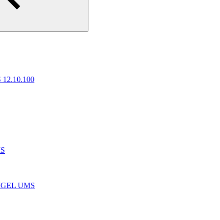
 12.10.100
MS
e IGEL UMS