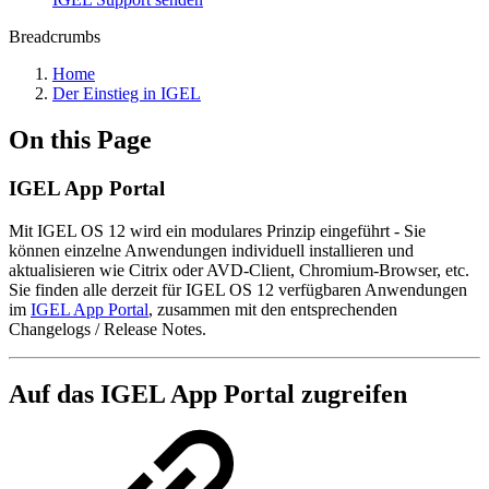
Breadcrumbs
Home
Der Einstieg in IGEL
On this Page
IGEL App Portal
Mit IGEL OS 12 wird ein modulares Prinzip eingeführt - Sie
können einzelne Anwendungen individuell installieren und
aktualisieren wie Citrix oder AVD-Client, Chromium-Browser, etc.
Sie finden alle derzeit für IGEL OS 12 verfügbaren Anwendungen
im
IGEL App Portal
, zusammen mit den entsprechenden
Changelogs / Release Notes.
Auf das IGEL App Portal zugreifen