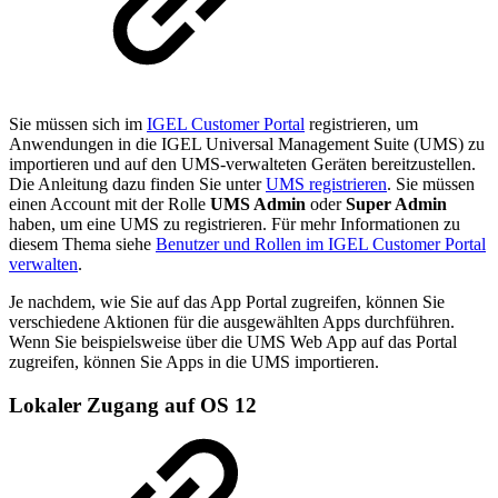
Sie müssen sich im
IGEL Customer Portal
registrieren, um
Anwendungen in die IGEL Universal Management Suite (UMS) zu
importieren und auf den UMS-verwalteten Geräten bereitzustellen.
Die Anleitung dazu finden Sie unter
UMS registrieren
. Sie müssen
einen Account mit der Rolle
UMS Admin
oder
Super Admin
haben, um eine UMS zu registrieren. Für mehr Informationen zu
diesem Thema siehe
Benutzer und Rollen im IGEL Customer Portal
verwalten
.
Je nachdem, wie Sie auf das App Portal zugreifen, können Sie
verschiedene Aktionen für die ausgewählten Apps durchführen.
Wenn Sie beispielsweise über die UMS Web App auf das Portal
zugreifen, können Sie Apps in die UMS importieren.
Lokaler Zugang auf OS 12