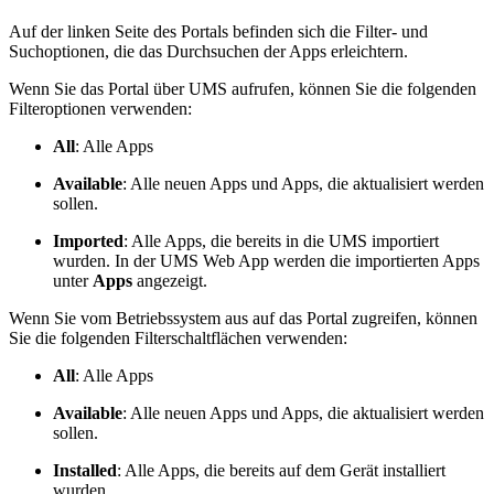
Auf der linken Seite des Portals befinden sich die Filter- und
Suchoptionen, die das Durchsuchen der Apps erleichtern.
Wenn Sie das Portal über UMS aufrufen, können Sie die folgenden
Filteroptionen verwenden:
All
: Alle Apps
Available
: Alle neuen Apps und Apps, die aktualisiert werden
sollen.
Imported
: Alle Apps, die bereits in die UMS importiert
wurden. In der UMS Web App werden die importierten Apps
unter
Apps
angezeigt.
Wenn Sie vom Betriebssystem aus auf das Portal zugreifen, können
Sie die folgenden Filterschaltflächen verwenden:
All
: Alle Apps
Available
: Alle neuen Apps und Apps, die aktualisiert werden
sollen.
Installed
: Alle Apps, die bereits auf dem Gerät installiert
wurden.