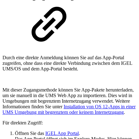
Durch eine direkte Anmeldung können Sie auf das App-Portal
zugreifen, ohne dass eine direkte Verbindung zwischen dem IGEL
UMS/OS und dem App-Portal besteht.
Mit dieser Zugangsmethode können Sie App-Pakete herunterladen,
um sie manuell in die UMS Web App zu importieren. Dies wird in
Umgebungen mit begrenztem Internetzugang verwendet. Weitere
Informationen finden Sie unter
Installation von OS 12-Apps in einer
UMS Umgebung mit begrenztem oder keinem Internetzugang
.
Für direkten Zugriff:
Öffnen Sie das
IGEL App Portal
.
Das App Portal öffnet sich im Explore-Modus. Hier
können