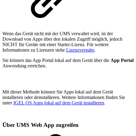
Wenn das Gerät nicht mit der UMS verwaltet wird, ist der
Download von Apps über den lokalen Zugriff möglich, jedoch
NICHT für Geräte mit einer Starter-Lizenz. Für weitere
Informationen zu Lizenzen siehe
Lizenzvergabe
.
Sie können das App Portal lokal auf dem Gerät über die
App Portal
Anwendung erreichen.
Mit dieser Methode können Sie Apps lokal auf dem Gerät
installieren oder deinstallieren. Weitere Informationen finden Sie
unter
IGEL OS Apps lokal auf dem Gerät installieren
.
Über UMS Web App zugreifen