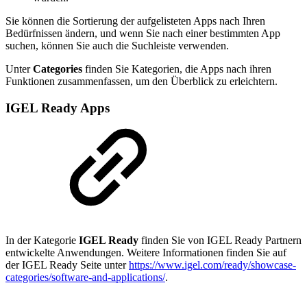
Sie können die Sortierung der aufgelisteten Apps nach Ihren
Bedürfnissen ändern, und wenn Sie nach einer bestimmten App
suchen, können Sie auch die Suchleiste verwenden.
Unter
Categories
finden Sie Kategorien, die Apps nach ihren
Funktionen zusammenfassen, um den Überblick zu erleichtern.
IGEL Ready Apps
In der Kategorie
IGEL Ready
finden Sie von IGEL Ready Partnern
entwickelte Anwendungen. Weitere Informationen finden Sie auf
der IGEL Ready Seite unter
https://www.igel.com/ready/showcase-
categories/software-and-applications/
.