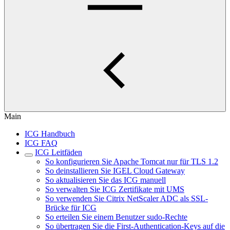
Main
ICG Handbuch
ICG FAQ
ICG Leitfäden
So konfigurieren Sie Apache Tomcat nur für TLS 1.2
So deinstallieren Sie IGEL Cloud Gateway
So aktualisieren Sie das ICG manuell
So verwalten Sie ICG Zertifikate mit UMS
So verwenden Sie Citrix NetScaler ADC als SSL-
Brücke für ICG
So erteilen Sie einem Benutzer sudo-Rechte
So übertragen Sie die First-Authentication-Keys auf die