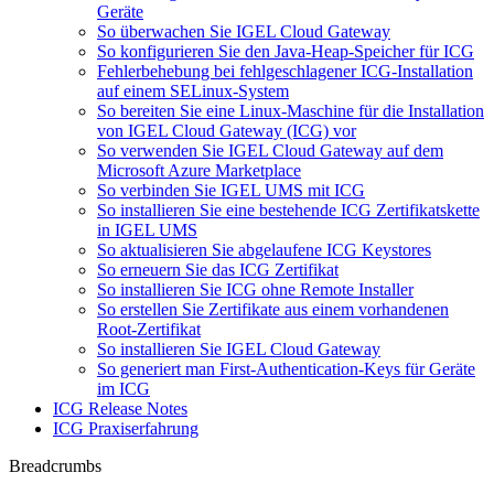
Geräte
So überwachen Sie IGEL Cloud Gateway
So konfigurieren Sie den Java-Heap-Speicher für ICG
Fehlerbehebung bei fehlgeschlagener ICG-Installation
auf einem SELinux-System
So bereiten Sie eine Linux-Maschine für die Installation
von IGEL Cloud Gateway (ICG) vor
So verwenden Sie IGEL Cloud Gateway auf dem
Microsoft Azure Marketplace
So verbinden Sie IGEL UMS mit ICG
So installieren Sie eine bestehende ICG Zertifikatskette
in IGEL UMS
So aktualisieren Sie abgelaufene ICG Keystores
So erneuern Sie das ICG Zertifikat
So installieren Sie ICG ohne Remote Installer
So erstellen Sie Zertifikate aus einem vorhandenen
Root-Zertifikat
So installieren Sie IGEL Cloud Gateway
So generiert man First-Authentication-Keys für Geräte
im ICG
ICG Release Notes
ICG Praxiserfahrung
Breadcrumbs