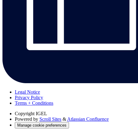
Legal Notice
Privacy Policy
Terms + Conditions
Copyright
IGEL
Powered by
Scroll Sites
&
Atlassian Confluence
Manage cookie preferences