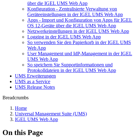
über die IGEL UMS Web App
Konfiguration - Zentralisierte Verwaltung von
Geräteeinstellungen in der IGEL UMS Web App
Apps - Import und Konfiguration von Apps für IGEL
OS 12-Geräte über die IGEL UMS Web App
Netzwerkeinstellungen in der IGEL UMS Web App
Logging in der IGEL UMS Web App
So verwenden Sie den Papierkorb in der IGEL UMS
Web App
User Management und IdP-Management in der IGEL
UMS Web App
So speichern Sie Supportinformationen und
Protokolldateien in der IGEL UMS Web App
UMS Erweiterungen
UMS as a Service
UMS Release Notes
Breadcrumbs
Home
Universal Management Suite (UMS)
IGEL UMS Web App
On this Page