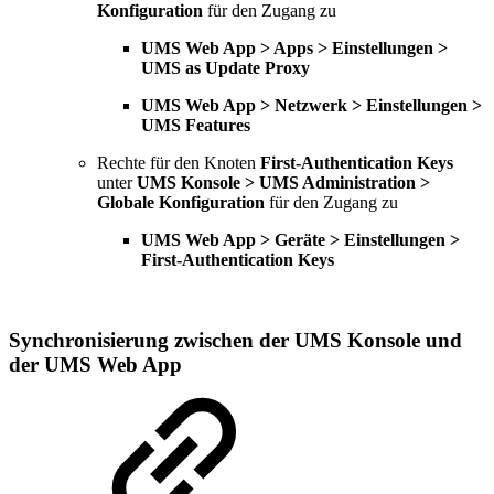
Konfiguration
für den Zugang zu
UMS Web App > Apps > Einstellungen >
UMS as Update Proxy
UMS Web App > Netzwerk > Einstellungen >
UMS Features
Rechte für den Knoten
First-Authentication Keys
unter
UMS Konsole > UMS Administration >
Globale Konfiguration
für den Zugang zu
UMS Web App > Geräte > Einstellungen >
First-Authentication Keys
Synchronisierung zwischen der UMS Konsole und
der UMS Web App