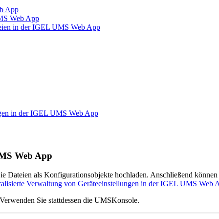
eb App
UMS Web App
ateien in der IGEL UMS Web App
lungen in der IGEL UMS Web App
 UMS Web App
ateien als Konfigurationsobjekte hochladen. Anschließend können Si
tralisierte Verwaltung von Geräteeinstellungen in der IGEL UMS Web 
 Verwenden Sie stattdessen die UMSKonsole.