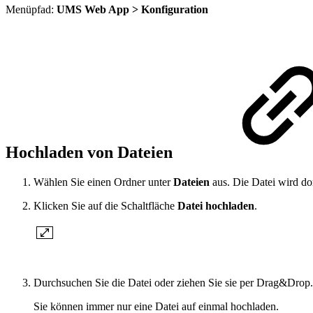
Menüpfad:
UMS Web App > Konfiguration
Hochladen von Dateien
Wählen Sie einen Ordner unter
Dateien
aus. Die Datei wird d
Klicken Sie auf die Schaltfläche
Datei hochladen
.
Durchsuchen Sie die Datei oder ziehen Sie sie per Drag&Drop
.
Sie können immer nur eine Datei auf einmal hochladen.