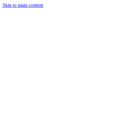
Skip to main content