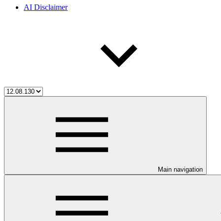
AI Disclaimer
Main navigation