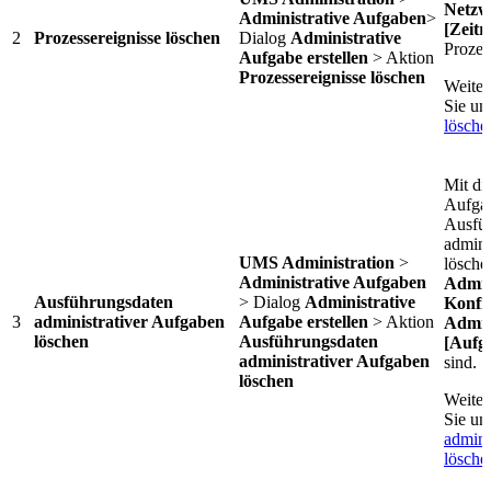
Netzw
Administrative Aufgaben
>
[Zeit
2
Prozessereignisse löschen
Dialog
Administrative
Prozes
Aufgabe erstellen
> Aktion
Prozessereignisse löschen
Weiter
Sie un
lösche
Mit di
Aufgab
Ausfüh
admini
UMS Administration
>
lösche
Administrative Aufgaben
Admin
Ausführungsdaten
> Dialog
Administrative
Konfi
3
administrativer Aufgaben
Aufgabe erstellen
> Aktion
Admin
löschen
Ausführungsdaten
[Aufg
administrativer Aufgaben
sind.
löschen
Weiter
Sie un
admini
lösche