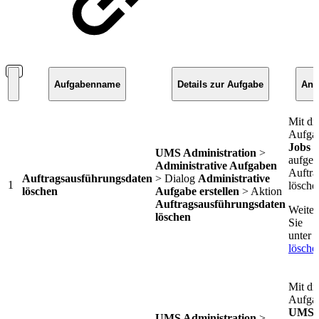
Aufgabenname
Details zur Aufgabe
Anm
Mit di
Aufgab
Jobs
UMS Administration
>
aufgef
Administrative Aufgaben
Auftra
Auftragsausführungsdaten
> Dialog
Administrative
1
lösche
löschen
Aufgabe erstellen
> Aktion
Auftragsausführungsdaten
Weiter
löschen
Sie
unter
A
lösche
Mit di
Aufgab
UMS A
UMS Administration
>