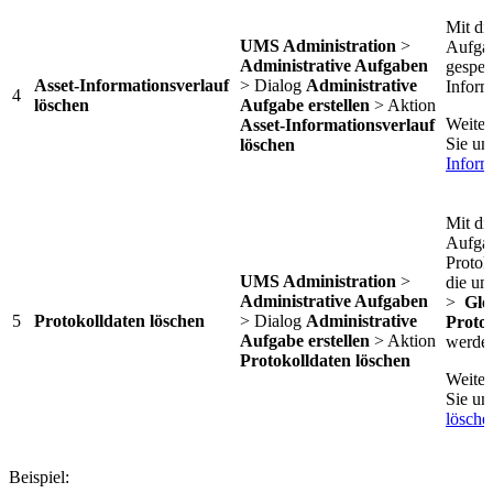
Mit di
UMS Administration
>
Aufgab
Administrative Aufgaben
gespei
Asset-Informationsverlauf
> Dialog
Administrative
Inform
4
löschen
Aufgabe erstellen
> Aktion
Weiter
Asset-Informationsverlauf
Sie un
löschen
Inform
Mit di
Aufgab
Protok
UMS Administration
>
die un
Administrative Aufgaben
>
Glo
5
Protokolldaten löschen
> Dialog
Administrative
Proto
Aufgabe erstellen
> Aktion
werde
Protokolldaten löschen
Weiter
Sie un
lösche
Beispiel: