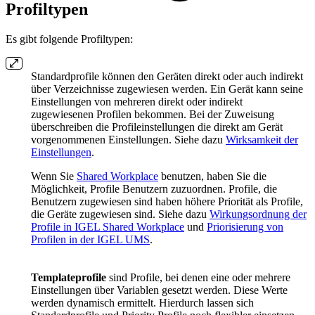
Profiltypen
Es gibt folgende Profiltypen:
Standardprofile können den Geräten direkt oder auch indirekt
über Verzeichnisse zugewiesen werden. Ein Gerät kann seine
Einstellungen von mehreren direkt oder indirekt
zugewiesenen Profilen bekommen. Bei der Zuweisung
überschreiben die Profileinstellungen die direkt am Gerät
vorgenommenen Einstellungen. Siehe dazu
Wirksamkeit der
Einstellungen
.
Wenn Sie
Shared Workplace
benutzen, haben Sie die
Möglichkeit, Profile Benutzern zuzuordnen. Profile, die
Benutzern zugewiesen sind haben höhere Priorität als Profile,
die Geräte zugewiesen sind. Siehe dazu
Wirkungsordnung der
Profile in IGEL Shared Workplace
und
Priorisierung von
Profilen in der IGEL UMS
.
Templateprofile
sind Profile, bei denen eine oder mehrere
Einstellungen über Variablen gesetzt werden. Diese Werte
werden dynamisch ermittelt. Hierdurch lassen sich