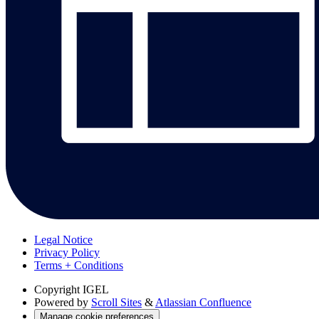
Legal Notice
Privacy Policy
Terms + Conditions
Copyright
IGEL
Powered by
Scroll Sites
&
Atlassian Confluence
Manage cookie preferences