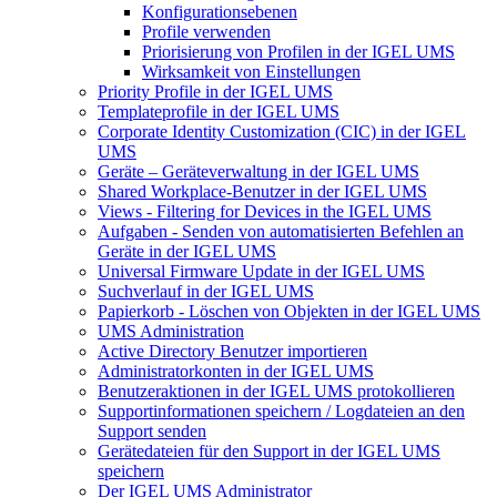
Konfigurationsebenen
Profile verwenden
Priorisierung von Profilen in der IGEL UMS
Wirksamkeit von Einstellungen
Priority Profile in der IGEL UMS
Templateprofile in der IGEL UMS
Corporate Identity Customization (CIC) in der IGEL
UMS
Geräte – Geräteverwaltung in der IGEL UMS
Shared Workplace-Benutzer in der IGEL UMS
Views - Filtering for Devices in the IGEL UMS
Aufgaben - Senden von automatisierten Befehlen an
Geräte in der IGEL UMS
Universal Firmware Update in der IGEL UMS
Suchverlauf in der IGEL UMS
Papierkorb - Löschen von Objekten in der IGEL UMS
UMS Administration
Active Directory Benutzer importieren
Administratorkonten in der IGEL UMS
Benutzeraktionen in der IGEL UMS protokollieren
Supportinformationen speichern / Logdateien an den
Support senden
Gerätedateien für den Support in der IGEL UMS
speichern
Der IGEL UMS Administrator