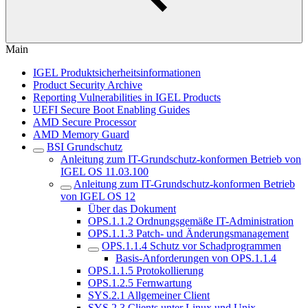
Main
IGEL Produktsicherheitsinformationen
Product Security Archive
Reporting Vulnerabilities in IGEL Products
UEFI Secure Boot Enabling Guides
AMD Secure Processor
AMD Memory Guard
BSI Grundschutz
Anleitung zum IT-Grundschutz-konformen Betrieb von
IGEL OS 11.03.100
Anleitung zum IT-Grundschutz-konformen Betrieb
von IGEL OS 12
Über das Dokument
OPS.1.1.2 Ordnungsgemäße IT-Administration
OPS.1.1.3 Patch- und Änderungsmanagement
OPS.1.1.4 Schutz vor Schadprogrammen
Basis-Anforderungen von OPS.1.1.4
OPS.1.1.5 Protokollierung
OPS.1.2.5 Fernwartung
SYS.2.1 Allgemeiner Client
SYS.2.3 Clients unter Linux und Unix