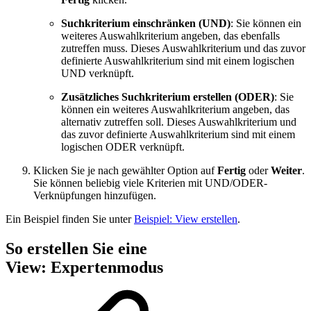
Suchkriterium einschränken (UND)
: Sie können ein
weiteres Auswahlkriterium angeben, das ebenfalls
zutreffen muss. Dieses Auswahlkriterium und das zuvor
definierte Auswahlkriterium sind mit einem logischen
UND verknüpft.
Zusätzliches Suchkriterium erstellen (ODER)
: Sie
können ein weiteres Auswahlkriterium angeben, das
alternativ zutreffen soll. Dieses Auswahlkriterium und
das zuvor definierte Auswahlkriterium sind mit einem
logischen ODER verknüpft.
Klicken Sie je nach gewählter Option auf
Fertig
oder
Weiter
.
Sie können beliebig viele Kriterien mit UND/ODER-
Verknüpfungen hinzufügen.
Ein Beispiel finden Sie unter
Beispiel: View erstellen
.
So erstellen Sie eine
View: Expertenmodus