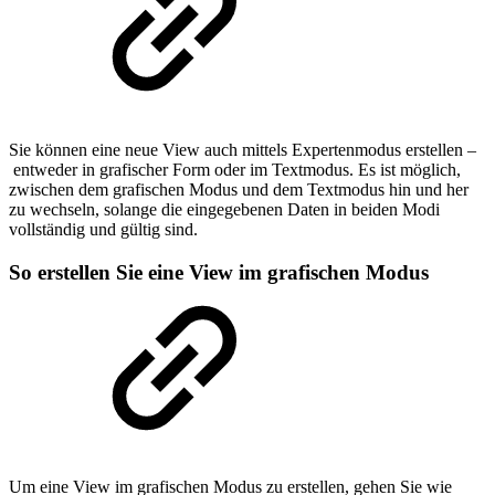
Sie können eine neue View auch mittels Expertenmodus erstellen –
entweder in grafischer Form oder im Textmodus. Es ist möglich,
zwischen dem grafischen Modus und dem Textmodus hin und her
zu wechseln, solange die eingegebenen Daten in beiden Modi
vollständig und gültig sind.
So erstellen Sie eine View im grafischen Modus
Um eine View im grafischen Modus zu erstellen, gehen Sie wie