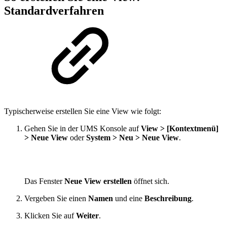
Standardverfahren
Typischerweise erstellen Sie eine View wie folgt:
Gehen Sie in der UMS Konsole auf
View > [Kontextmenü]
> Neue View
oder
System > Neu > Neue View
.
Das Fenster
Neue View erstellen
öffnet sich.
Vergeben Sie einen
Namen
und eine
Beschreibung
.
Klicken Sie auf
Weiter
.