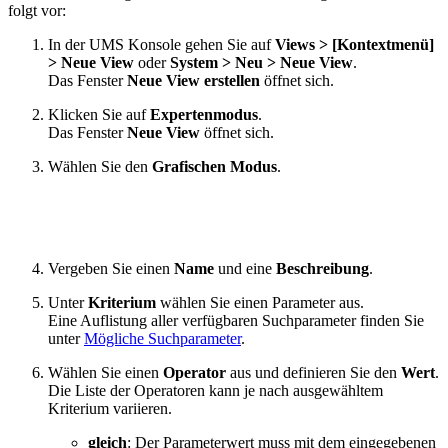
folgt vor:
In der UMS Konsole gehen Sie auf
Views > [Kontextmenü]
> Neue View
oder
System > Neu > Neue View
.
Das Fenster
Neue View erstellen
öffnet sich.
Klicken Sie auf
Expertenmodus
.
Das Fenster
Neue View
öffnet sich.
Wählen Sie den
Grafischen Modus
.
Vergeben Sie einen
Name
und eine
Beschreibung
.
Unter
Kriterium
wählen Sie einen Parameter aus.
Eine Auflistung aller verfügbaren Suchparameter finden Sie
unter
Mögliche Suchparameter
.
Wählen Sie einen
Operator
aus und definieren Sie den
Wert
.
Die Liste der Operatoren kann je nach ausgewähltem
Kriterium variieren.
gleich
: Der Parameterwert muss mit dem eingegebenen