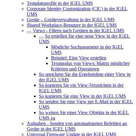
Templateprofile in der IGEL UMS
Corporate Identity Customization (CIC) in der IGEL
UMS
Geräte – Geräteverwaltung in der IGEL UMS
Shared Workplace-Benutzer in der IGEL UMS
Views - Filtern nach Geräten in der IGEL UMS
So erstellen Sie eine neue View in der IGEL
UMS
Mögliche Suchparameter in der IGEL
UMS
Beispiel: Eine View erstellen
Textmodus von Views: Matrix möglicher
Kriterien und Operatoren
So speichern Sie die Ergebnisliste einer View in
der IGEL UMS
So kopieren Sie ein View-Verzeichnis in der
IGEL UMS
So kopieren Sie eine View in der IGEL UMS
So senden Sie eine View per E-Mail in der IGEL
UMS
So weisen Sie einer View Objekte in der IGEL
UMS zu
Aufgaben - Senden von automatisierten Befehlen an
Geräte in der IGEL UMS
Universal Firmware Update in der IGEL UMS