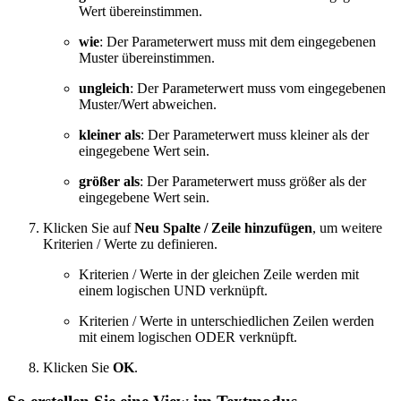
Wert übereinstimmen.
wie
: Der Parameterwert muss mit dem eingegebenen
Muster übereinstimmen.
ungleich
: Der Parameterwert muss vom eingegebenen
Muster/Wert abweichen.
kleiner als
: Der Parameterwert muss kleiner als der
eingegebene Wert sein.
größer als
: Der Parameterwert muss größer als der
eingegebene Wert sein.
Klicken Sie auf
Neu Spalte / Zeile hinzufügen
, um weitere
Kriterien / Werte zu definieren.
Kriterien / Werte in der gleichen Zeile werden mit
einem logischen UND verknüpft.
Kriterien / Werte in unterschiedlichen Zeilen werden
mit einem logischen ODER verknüpft.
Klicken Sie
OK
.