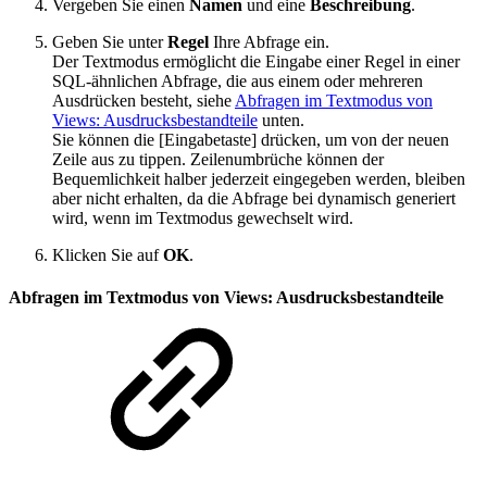
Vergeben Sie einen
Namen
und eine
Beschreibung
.
Geben Sie unter
Regel
Ihre Abfrage ein.
Der Textmodus ermöglicht die Eingabe einer Regel in einer
SQL-ähnlichen Abfrage, die aus einem oder mehreren
Ausdrücken besteht, siehe
Abfragen im Textmodus von
Views: Ausdrucksbestandteile
unten.
Sie können die [Eingabetaste] drücken, um von der neuen
Zeile aus zu tippen. Zeilenumbrüche können der
Bequemlichkeit halber jederzeit eingegeben werden, bleiben
aber nicht erhalten, da die Abfrage bei dynamisch generiert
wird, wenn im Textmodus gewechselt wird.
Klicken Sie auf
OK
.
Abfragen im Textmodus von Views: Ausdrucksbestandteile