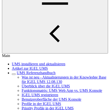
Main
UMS installieren und aktualisieren
Artikel zur IGEL UMS
UMS Referenzhandbuch
Was ist neu - Aktualisierungen in der Knowledge Base
für IGEL UMS 12.08.130
Überblick über die IGEL UMS
Funktionsmatrix: UMS Web App vs. UMS Konsole
IGEL UMS registrieren
Benutzeroberfläche der UMS Konsole
Profile in der IGEL UMS
Priority Profile in der IGEL UMS