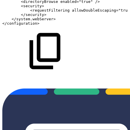
<directoryBrowse
enabled="true"
/> 
<security>
<requestFiltering
allowDoubleEscaping="true
</security>
</system.webServer> 
</configuration> 