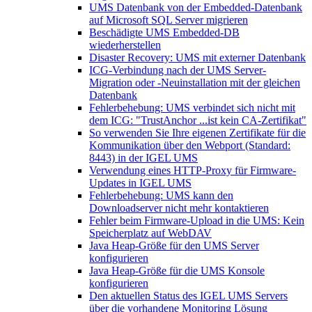
UMS Datenbank von der Embedded-Datenbank
auf Microsoft SQL Server migrieren
Beschädigte UMS Embedded-DB
wiederherstellen
Disaster Recovery: UMS mit externer Datenbank
ICG-Verbindung nach der UMS Server-
Migration oder -Neuinstallation mit der gleichen
Datenbank
Fehlerbehebung: UMS verbindet sich nicht mit
dem ICG: "TrustAnchor ...ist kein CA-Zertifikat"
So verwenden Sie Ihre eigenen Zertifikate für die
Kommunikation über den Webport (Standard:
8443) in der IGEL UMS
Verwendung eines HTTP-Proxy für Firmware-
Updates in IGEL UMS
Fehlerbehebung: UMS kann den
Downloadserver nicht mehr kontaktieren
Fehler beim Firmware-Upload in die UMS: Kein
Speicherplatz auf WebDAV
Java Heap-Größe für den UMS Server
konfigurieren
Java Heap-Größe für die UMS Konsole
konfigurieren
Den aktuellen Status des IGEL UMS Servers
über die vorhandene Monitoring Lösung