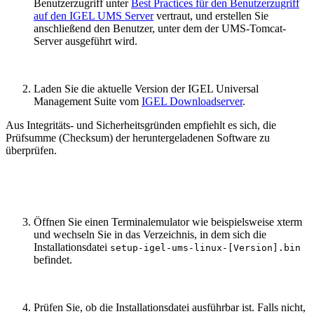
Benutzerzugriff unter
Best Practices für den Benutzerzugriff
auf den IGEL UMS Server
vertraut, und erstellen Sie
anschließend den Benutzer, unter dem der UMS-Tomcat-
Server ausgeführt wird.
Laden Sie die aktuelle Version der IGEL Universal
Management Suite vom
IGEL Downloadserver
.
Aus Integritäts- und Sicherheitsgründen empfiehlt es sich, die
Prüfsumme (Checksum) der heruntergeladenen Software zu
überprüfen.
Öffnen Sie einen Terminalemulator wie beispielsweise xterm
und wechseln Sie in das Verzeichnis, in dem sich die
Installationsdatei
setup-igel-ums-linux-[Version].bin
befindet.
Prüfen Sie, ob die Installationsdatei ausführbar ist. Falls nicht,