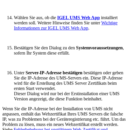
Wählen Sie aus, ob die
IGEL UMS Web App
installiert
werden soll. Weitere Hinweise finden Sie unter
Wichtige
Informationen zur IGEL UMS Web App
.
Bestätigen Sie den Dialog zu den
Systemvoraussetzungen
,
sofern Ihr System diese erfüllt.
Unter
Server-IP-Adresse bestätigen
bestätigen oder geben
Sie die IP-Adresse des UMS-Servers ein. Diese IP-Adresse
wird für die Erstellung des UMS Server Zertifikats beim
ersten Start verwendet.
Dieser Dialog wird nur bei der Erstinstallation einer UMS
Version angezeigt, die diese Funktion beinhaltet.
Wenn Sie die IP-Adresse bei der Installation von UMS nicht
anpassen, enthält das Webzertifikat Ihres UMS Servers die falsche
IP, was zu Problemen bei der Geräteregistrierung etc. führt. Um das
Problem zu lösen, muss ein neues Webzertifikat erstellt werden.
Siehe
Fehlerbehebung bei ungültigem Web-Zertifikat und