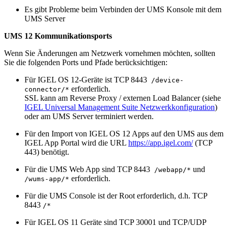
Es gibt Probleme beim Verbinden der UMS Konsole mit dem
UMS Server
UMS 12 Kommunikationsports
Wenn Sie Änderungen am Netzwerk vornehmen möchten, sollten
Sie die folgenden Ports und Pfade berücksichtigen:
Für IGEL OS 12-Geräte ist TCP 8443
/device-
erforderlich.
connector/*
SSL kann am Reverse Proxy / externen Load Balancer (siehe
IGEL Universal Management Suite Netzwerkkonfiguration
)
oder am UMS Server terminiert werden.
Für den Import von IGEL OS 12 Apps auf den UMS aus dem
IGEL App Portal wird die URL
https://app.igel.com/
(TCP
443) benötigt.
Für die UMS Web App sind TCP 8443
und
/webapp/*
erforderlich.
/wums-app/*
Für die UMS Console ist der Root erforderlich, d.h. TCP
8443
/*
Für IGEL OS 11 Geräte sind TCP 30001 und TCP/UDP