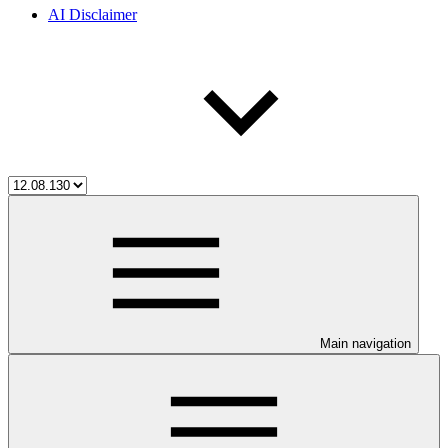
AI Disclaimer
Main navigation