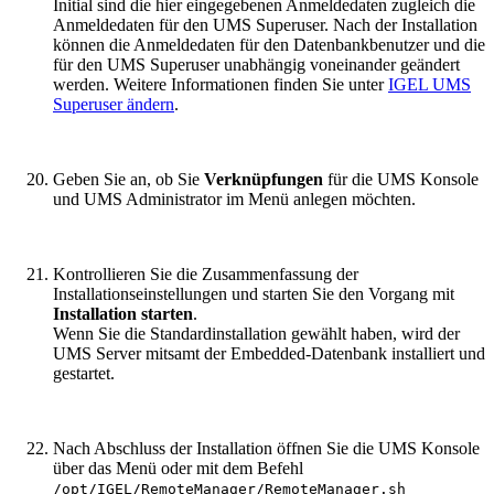
Initial sind die hier eingegebenen Anmeldedaten zugleich die
Anmeldedaten für den UMS Superuser. Nach der Installation
können die Anmeldedaten für den Datenbankbenutzer und die
für den UMS Superuser unabhängig voneinander geändert
werden. Weitere Informationen finden Sie unter
IGEL UMS
Superuser ändern
.
Geben Sie an, ob Sie
Verknüpfungen
für die UMS Konsole
und UMS Administrator im Menü anlegen möchten.
Kontrollieren Sie die Zusammenfassung der
Installationseinstellungen und starten Sie den Vorgang mit
Installation starten
.
Wenn Sie die Standardinstallation gewählt haben, wird der
UMS Server mitsamt der Embedded-Datenbank installiert und
gestartet.
Nach Abschluss der Installation öffnen Sie die UMS Konsole
über das Menü oder mit dem Befehl
/opt/IGEL/RemoteManager/RemoteManager.sh