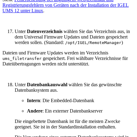
Registrierungsfehlern von Geräten nach der Installation der IGEL
UMS 12 unter Linux
.
Unter
Datenverzeichnis
wählen Sie das Verzeichnis aus, in
dem Universal Firmware Updates und Dateien gespeichert
werden sollen. (Standard:
)
/opt/IGEL/RemoteManager
Dateien und Firmware Updates werden im Verzeichnis
gespeichert. Frei wählbare Verzeichnisse für
ums_filetransfer
Dateiübertragungen werden nicht unterstützt.
Unter
Datenbankauswahl
wählen Sie das gewünschte
Datenbanksystem aus.
Intern
: Die Embedded-Datenbank
Andere
: Ein externer Datenbankserver
Die eingebettete Datenbank ist für die meisten Zwecke
geeignet. Sie ist in der Standardinstallation enthalten.