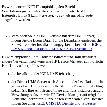
Es wird generell NICHT empfohlen, den Befehl
als
auszuführen. Unter Red Hat
RemoteManager.sh
sudo
Enterprise Linux 8 kann
nur ohne
RemoteManager.sh
sudo
ausgeführt werden.
Verbinden Sie die UMS Konsole mit dem UMS Server,
indem Sie die Login-Daten für die Datenbank eingeben, die
Sie während der Installation angegeben haben. Siehe
IGEL
UMS Konsole mit dem IGEL UMS Server verbinden
.
Es wird empfohlen, Ihre Antivirensoftware und, falls installiert,
andere Verwaltungssoftware wie HP Device Manager auf mögliche
Konflikte zu überprüfen, wenn
die Installation der IGEL UMS fehlschlägt
der Dienst UMS Server nach Abschluss der Installation nicht
gestartet wird und der manuelle Start des Dienstes fehlschlägt,
sollten Sie Ihre Antivirensoftware und, falls installiert, andere
Verwaltungssoftware wie HP Device Manager auf mögliche
Konflikte überprüfen. Einzelheiten zum Starten von Diensten
finden Sie unter
IGEL UMS HA-Dienste und -Prozesse
.