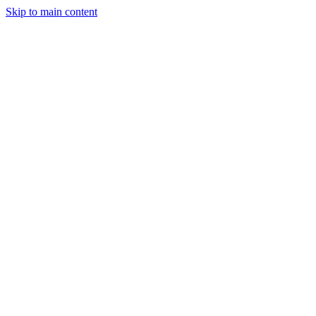
Skip to main content