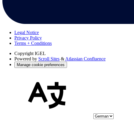
Legal Notice
Privacy Policy
Terms + Conditions
Copyright
IGEL
Powered by
Scroll Sites
&
Atlassian Confluence
Manage cookie preferences