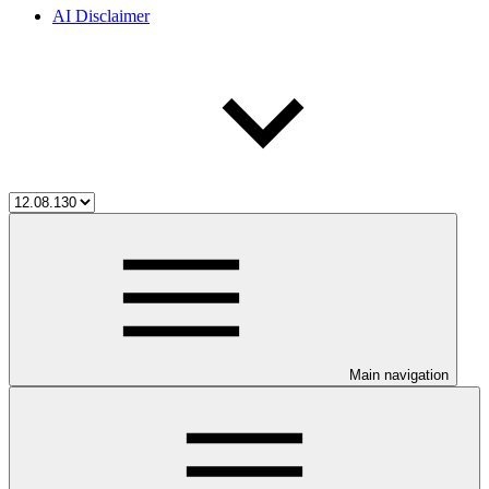
AI Disclaimer
Main navigation