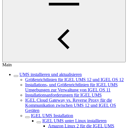
Main
UMS installieren und aktualisieren
Größenrichtlinien für IGEL UMS 12 und IGEL OS 12
Installations- und Größenrichtlinien für IGEL UMS
Umgebungen zur Verwaltung von IGEL OS 11
Installationsanforderungen für IGEL UMS
IGEL Cloud Gateway vs. Reverse Proxy für die
Kommunikation zwischen UMS 12 und IGEL OS
Geräten
IGEL UMS Installation
IGEL UMS unter Linux installieren
Amazon Linux 2 für die IGEL UMS