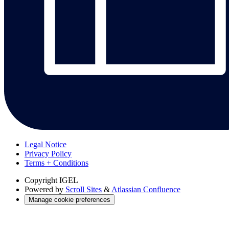
Legal Notice
Privacy Policy
Terms + Conditions
Copyright
IGEL
Powered by
Scroll Sites
&
Atlassian Confluence
Manage cookie preferences