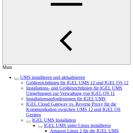
Main
UMS installieren und aktualisieren
Größenrichtlinien für IGEL UMS 12 und IGEL OS 12
Installations- und Größenrichtlinien für IGEL UMS
Umgebungen zur Verwaltung von IGEL OS 11
Installationsanforderungen für IGEL UMS
IGEL Cloud Gateway vs. Reverse Proxy für die
Kommunikation zwischen UMS 12 und IGEL OS
Geräten
IGEL UMS Installation
IGEL UMS unter Linux installieren
Amazon Linux 2 für die IGEL UMS