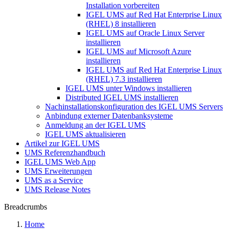
Installation vorbereiten
IGEL UMS auf Red Hat Enterprise Linux
(RHEL) 8 installieren
IGEL UMS auf Oracle Linux Server
installieren
IGEL UMS auf Microsoft Azure
installieren
IGEL UMS auf Red Hat Enterprise Linux
(RHEL) 7.3 installieren
IGEL UMS unter Windows installieren
Distributed IGEL UMS installieren
Nachinstallationskonfiguration des IGEL UMS Servers
Anbindung externer Datenbanksysteme
Anmeldung an der IGEL UMS
IGEL UMS aktualisieren
Artikel zur IGEL UMS
UMS Referenzhandbuch
IGEL UMS Web App
UMS Erweiterungen
UMS as a Service
UMS Release Notes
Breadcrumbs
Home