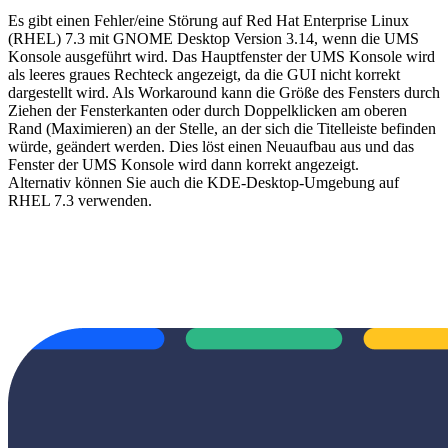
Es gibt einen Fehler/eine Störung auf Red Hat Enterprise Linux
(RHEL) 7.3 mit GNOME Desktop Version 3.14, wenn die UMS
Konsole ausgeführt wird. Das Hauptfenster der UMS Konsole wird
als leeres graues Rechteck angezeigt, da die GUI nicht korrekt
dargestellt wird. Als Workaround kann die Größe des Fensters durch
Ziehen der Fensterkanten oder durch Doppelklicken am oberen
Rand (Maximieren) an der Stelle, an der sich die Titelleiste befinden
würde, geändert werden. Dies löst einen Neuaufbau aus und das
Fenster der UMS Konsole wird dann korrekt angezeigt.
Alternativ können Sie auch die KDE-Desktop-Umgebung auf
RHEL 7.3 verwenden.