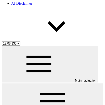
AI Disclaimer
Main navigation