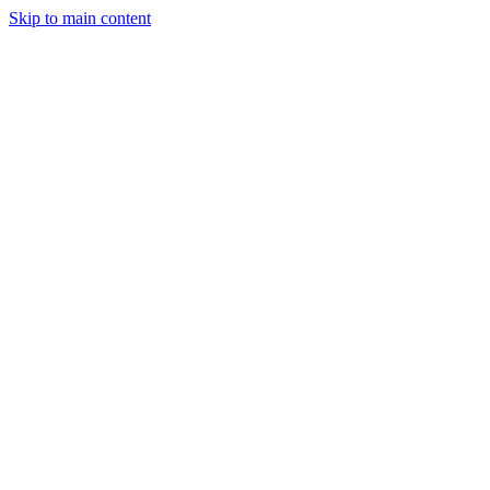
Skip to main content