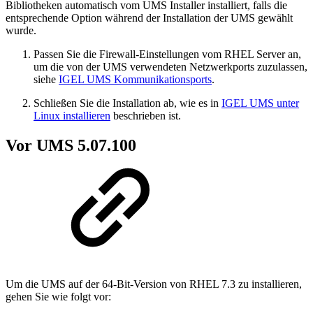
Bibliotheken automatisch vom UMS Installer installiert, falls die
entsprechende Option während der Installation der UMS gewählt
wurde.
Passen Sie die Firewall-Einstellungen vom RHEL Server an,
um die von der UMS verwendeten Netzwerkports zuzulassen,
siehe
IGEL UMS Kommunikationsports
.
Schließen Sie die Installation ab, wie es in
IGEL UMS unter
Linux installieren
beschrieben ist.
Vor UMS 5.07.100
Um die UMS auf der 64-Bit-Version von RHEL 7.3 zu installieren,
gehen Sie wie folgt vor: