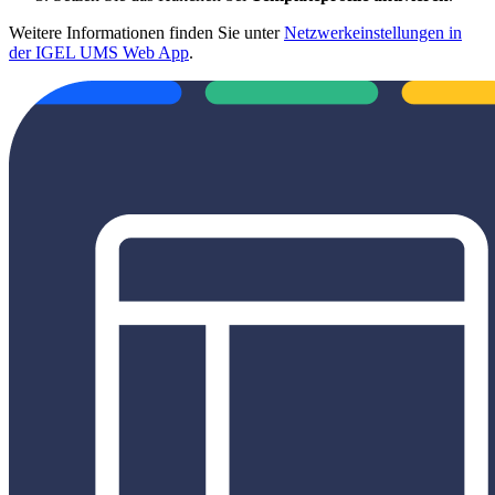
Weitere Informationen finden Sie unter
Netzwerkeinstellungen in
der IGEL UMS Web App
.