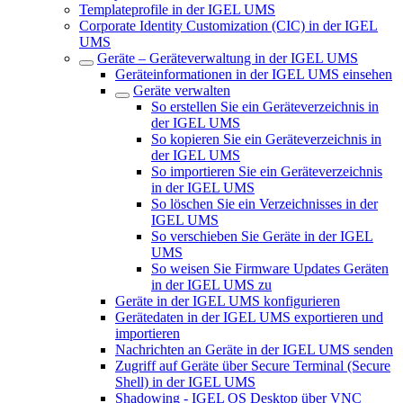
Templateprofile in der IGEL UMS
Corporate Identity Customization (CIC) in der IGEL
UMS
Geräte – Geräteverwaltung in der IGEL UMS
Geräteinformationen in der IGEL UMS einsehen
Geräte verwalten
So erstellen Sie ein Geräteverzeichnis in
der IGEL UMS
So kopieren Sie ein Geräteverzeichnis in
der IGEL UMS
So importieren Sie ein Geräteverzeichnis
in der IGEL UMS
So löschen Sie ein Verzeichnisses in der
IGEL UMS
So verschieben Sie Geräte in der IGEL
UMS
So weisen Sie Firmware Updates Geräten
in der IGEL UMS zu
Geräte in der IGEL UMS konfigurieren
Gerätedaten in der IGEL UMS exportieren und
importieren
Nachrichten an Geräte in der IGEL UMS senden
Zugriff auf Geräte über Secure Terminal (Secure
Shell) in der IGEL UMS
Shadowing - IGEL OS Desktop über VNC