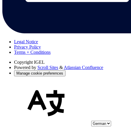
Legal Notice
Privacy Policy
Terms + Conditions
Copyright
IGEL
Powered by
Scroll Sites
&
Atlassian Confluence
Manage cookie preferences