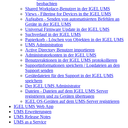
beobachten
Shared Workplace-Benutzer in der IGEL UMS
Views - Filtering for Devices in the IGEL UMS
Aufgaben - Senden von automatisierten Befehlen an
Geräte in der IGEL UMS
Universal Firmware Update in der IGEL UMS
Suchverlauf in der IGEL UMS
Papierkorb - Löschen von Objekten in der IGEL UMS
UMS Administration
Active Directory Benutzer importieren
Administratorkonten in der IGEL UMS
Benutzeraktionen in der IGEL UMS protokollieren
Supportinformationen speichern / Logdateien an den
Support senden
Gerätedateien für den Support in der IGEL UMS
speichern
Der IGEL UMS Administrator
Dateien - Dateien auf dem IGEL UMS Server
registrieren und zu Geräten übertragen
IGEL OS-Geräten auf dem UMS-Server registrieren
IGEL UMS Web App
UMS Erweiterungen
UMS Release Notes
UMS as a Service