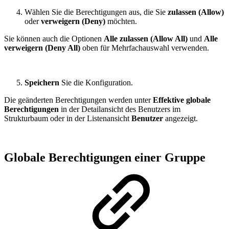
Wählen Sie die Berechtigungen aus, die Sie
zulassen (Allow)
oder
verweigern (Deny)
möchten.
Sie können auch die Optionen
Alle zulassen (Allow All)
und
Alle
verweigern (Deny All)
oben für Mehrfachauswahl verwenden.
Speichern
Sie die Konfiguration.
Die geänderten Berechtigungen werden unter
Effektive globale
Berechtigungen
in der Detailansicht des Benutzers im
Strukturbaum oder in der Listenansicht
Benutzer
angezeigt.
Globale Berechtigungen einer Gruppe