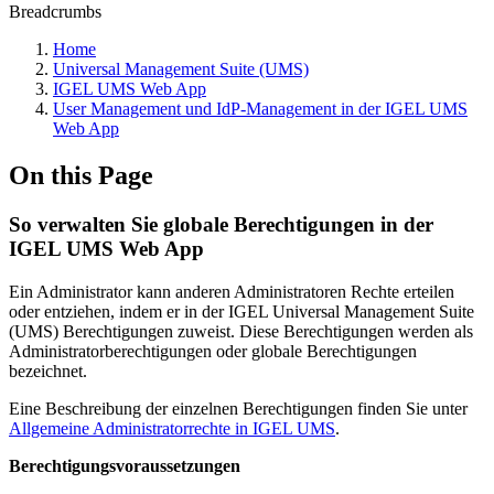
Breadcrumbs
Home
Universal Management Suite (UMS)
IGEL UMS Web App
User Management und IdP-Management in der IGEL UMS
Web App
On this Page
So verwalten Sie globale Berechtigungen in der
IGEL UMS Web App
Ein Administrator kann anderen Administratoren Rechte erteilen
oder entziehen, indem er in der IGEL Universal Management Suite
(UMS) Berechtigungen zuweist. Diese Berechtigungen werden als
Administratorberechtigungen oder globale Berechtigungen
bezeichnet.
Eine Beschreibung der einzelnen Berechtigungen finden Sie unter
Allgemeine Administratorrechte in IGEL UMS
.
Berechtigungsvoraussetzungen