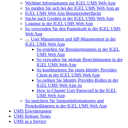
Wichtige Informationen zur IGEL UMS Web App
So melden Sie sich bei der IGEL UMS Web App an
IGEL UMS Web App Benutzeroberfläche
Suche nach Geräten in der IGEL UMS Web App
Logging in der IGEL UMS Web App
So verwenden Sie den Papierkorb in der IGEL UMS
Web App
User Management und IdP-Management in der
IGEL UMS Web App
So erstellen Sie Benutzergruppen in der IGEL
UMS Web App
So verwalten Sie globale Berechtigungen in der
IGEL UMS Web App
So konfigurieren Sie einen Identity Provider-
Client in der IGEL UMS Web App
So ordnen Sie Identity Provider-Rollen in der
IGEL UMS Web App zu
How to Change User Password in the IGEL
UMS Web App
So speichern Sie Supportinformationen und
Protokolldateien in der IGEL UMS Web App
UMS Erweiterungen
UMS Release Notes
UMS as a Service