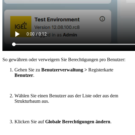
So gewähren oder verweigern Sie Berechtigungen pro Benutzer:
Gehen Sie zu
Benutzerverwaltung >
Registerkarte
Benutzer
.
Wählen Sie einen Benutzer aus der Liste oder aus dem
Strukturbaum aus.
Klicken Sie auf
Globale Berechtigungen ändern
.