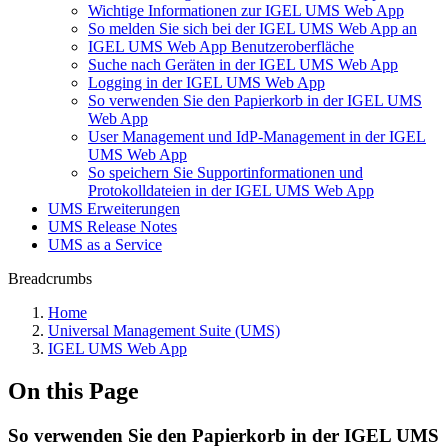
Wichtige Informationen zur IGEL UMS Web App
So melden Sie sich bei der IGEL UMS Web App an
IGEL UMS Web App Benutzeroberfläche
Suche nach Geräten in der IGEL UMS Web App
Logging in der IGEL UMS Web App
So verwenden Sie den Papierkorb in der IGEL UMS
Web App
User Management und IdP-Management in der IGEL
UMS Web App
So speichern Sie Supportinformationen und
Protokolldateien in der IGEL UMS Web App
UMS Erweiterungen
UMS Release Notes
UMS as a Service
Breadcrumbs
Home
Universal Management Suite (UMS)
IGEL UMS Web App
On this Page
So verwenden Sie den Papierkorb in der IGEL UMS