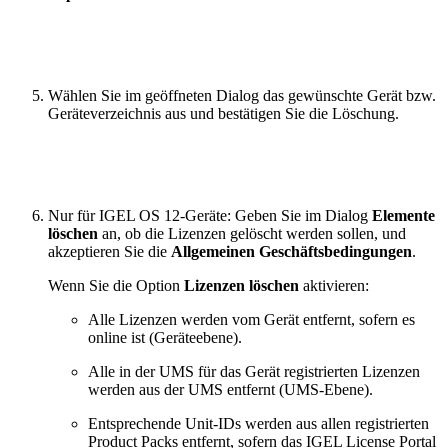
Wählen Sie im geöffneten Dialog das gewünschte Gerät bzw.
Geräteverzeichnis aus und bestätigen Sie die Löschung.
Nur für IGEL OS 12-Geräte: Geben Sie im Dialog
Elemente
löschen
an, ob die Lizenzen gelöscht werden sollen, und
akzeptieren Sie die
Allgemeinen Geschäftsbedingungen
.
Wenn Sie die Option
Lizenzen löschen
aktivieren:
Alle Lizenzen werden vom Gerät entfernt, sofern es
online ist (Geräteebene).
Alle in der UMS für das Gerät registrierten Lizenzen
werden aus der UMS entfernt (UMS-Ebene).
Entsprechende Unit-IDs werden aus allen registrierten
Product Packs entfernt, sofern das IGEL License Portal