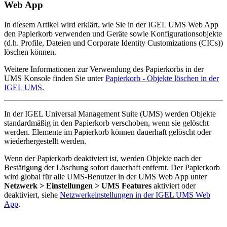
Web App
In diesem Artikel wird erklärt, wie Sie in der IGEL UMS Web App
den Papierkorb verwenden und Geräte sowie Konfigurationsobjekte
(d.h. Profile, Dateien und Corporate Identity Customizations (CICs))
löschen können.
Weitere Informationen zur Verwendung des Papierkorbs in der
UMS Konsole finden Sie unter
Papierkorb - Objekte löschen in der
IGEL UMS
.
In der IGEL Universal Management Suite (UMS) werden Objekte
standardmäßig in den Papierkorb verschoben, wenn sie gelöscht
werden. Elemente im Papierkorb können dauerhaft gelöscht oder
wiederhergestellt werden.
Wenn der Papierkorb deaktiviert ist, werden Objekte nach der
Bestätigung der Löschung sofort dauerhaft entfernt. Der Papierkorb
wird global für alle UMS-Benutzer in der UMS Web App unter
Netzwerk > Einstellungen > UMS Features
aktiviert oder
deaktiviert, siehe
Netzwerkeinstellungen in der IGEL UMS Web
App
.