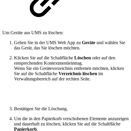
Um Geräte aus UMS zu löschen:
Gehen Sie in der UMS Web App zu
Geräte
und wählen Sie
das Gerät, das Sie löschen möchten.
Klicken Sie auf die Schaltfläche
Löschen
oder auf den
entsprechenden Kontextmenüeintrag.
Wenn Sie ein Geräteverzeichnis entfernen möchten, klicken
Sie auf die Schaltfläche
Verzeichnis löschen
im
Verwaltungsbereich auf der rechten Seite.
Bestätigen Sie die Löschung.
Um die in den Papierkorb verschobenen Elemente anzuzeigen
und dauerhaft zu löschen, klicken Sie auf die Schaltfläche
Papierkorb
.