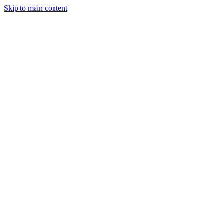
Skip to main content