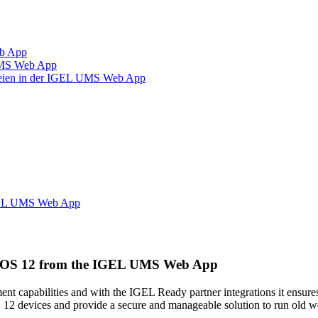
eb App
UMS Web App
ateien in der IGEL UMS Web App
IGEL UMS Web App
L OS 12 from the IGEL UMS Web App
pabilities and with the IGEL Ready partner integrations it ensures hig
 12 devices and provide a secure and manageable solution to run old wo