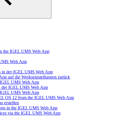
 in the IGEL UMS Web App
L UMS Web App
uten in der IGEL UMS Web App
pp auf die Werkseinstellungen zurück
der IGEL UMS Web App
il in der IGEL UMS Web App
der IGEL UMS Web App
GEL OS 12 from the IGEL UMS Web App
 erstellen
ttings in the IGEL UMS Web App
vices via the IGEL UMS Web App