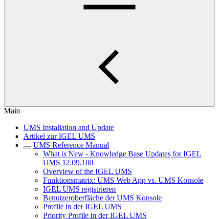
Main
UMS Installation and Update
Artikel zur IGEL UMS
UMS Reference Manual
What is New - Knowledge Base Updates for IGEL
UMS 12.09.100
Overview of the IGEL UMS
Funktionsmatrix: UMS Web App vs. UMS Konsole
IGEL UMS registrieren
Benutzeroberfläche der UMS Konsole
Profile in der IGEL UMS
Priority Profile in der IGEL UMS