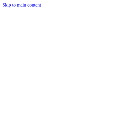
Skip to main content