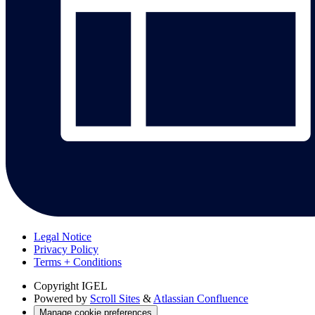
Legal Notice
Privacy Policy
Terms + Conditions
Copyright
IGEL
Powered by
Scroll Sites
&
Atlassian Confluence
Manage cookie preferences