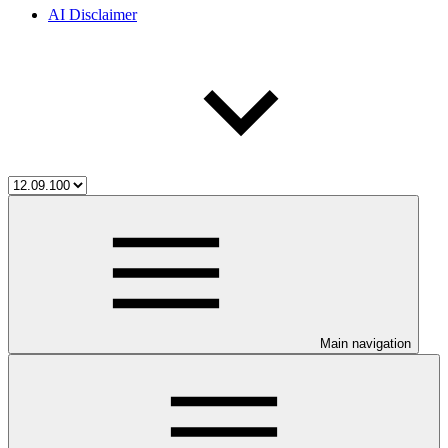
AI Disclaimer
Main navigation