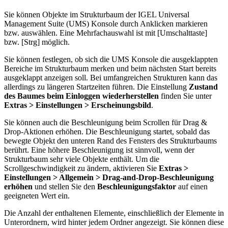
Sie können Objekte im Strukturbaum der IGEL Universal
Management Suite (UMS) Konsole durch Anklicken markieren
bzw. auswählen. Eine Mehrfachauswahl ist mit [Umschalttaste]
bzw. [Strg] möglich.
Sie können festlegen, ob sich die UMS Konsole die ausgeklappten
Bereiche im Strukturbaum merken und beim nächsten Start bereits
ausgeklappt anzeigen soll. Bei umfangreichen Strukturen kann das
allerdings zu längeren Startzeiten führen. Die Einstellung
Zustand
des Baumes beim Einloggen wiederherstellen
finden Sie unter
Extras > Einstellungen > Erscheinungsbild
.
Sie können auch die Beschleunigung beim Scrollen für Drag &
Drop-Aktionen erhöhen. Die Beschleunigung startet, sobald das
bewegte Objekt den unteren Rand des Fensters des Strukturbaums
berührt. Eine höhere Beschleunigung ist sinnvoll, wenn der
Strukturbaum sehr viele Objekte enthält. Um die
Scrollgeschwindigkeit zu ändern, aktivieren Sie
Extras >
Einstellungen > Allgemein > Drag-and-Drop-Beschleunigung
erhöhen
und stellen Sie den
Beschleunigungsfaktor
auf einen
geeigneten Wert ein.
Die Anzahl der enthaltenen Elemente, einschließlich der Elemente in
Unterordnern, wird hinter jedem Ordner angezeigt. Sie können diese