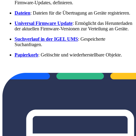
Firmware-Updates, definieren.
Dateien
:
Dateien für die Übertragung an Geräte registrieren.
Universal Firmware Update
:
Ermöglicht das Herunterladen
der aktuellen Firmware-Versionen zur Verteilung an Geräte.
Suchverlauf in der IGEL UMS
:
Gespeicherte
Suchanfragen.
Papierkorb
:
Gelöschte und wiederherstellbare Objekte.