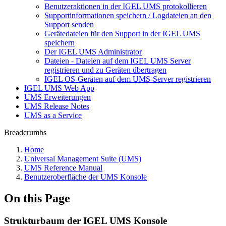
Benutzeraktionen in der IGEL UMS protokollieren
Supportinformationen speichern / Logdateien an den
Support senden
Gerätedateien für den Support in der IGEL UMS
speichern
Der IGEL UMS Administrator
Dateien - Dateien auf dem IGEL UMS Server
registrieren und zu Geräten übertragen
IGEL OS-Geräten auf dem UMS-Server registrieren
IGEL UMS Web App
UMS Erweiterungen
UMS Release Notes
UMS as a Service
Breadcrumbs
Home
Universal Management Suite (UMS)
UMS Reference Manual
Benutzeroberfläche der UMS Konsole
On this Page
Strukturbaum der IGEL UMS Konsole