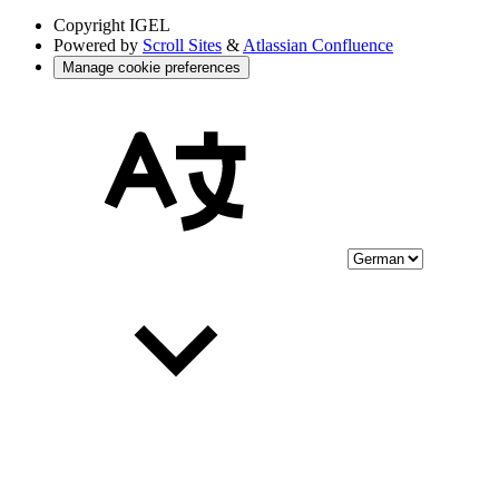
Copyright
IGEL
Powered by
Scroll Sites
&
Atlassian Confluence
Manage cookie preferences