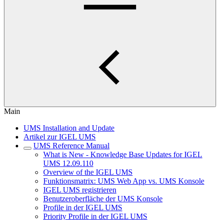
Main
UMS Installation and Update
Artikel zur IGEL UMS
UMS Reference Manual
What is New - Knowledge Base Updates for IGEL
UMS 12.09.110
Overview of the IGEL UMS
Funktionsmatrix: UMS Web App vs. UMS Konsole
IGEL UMS registrieren
Benutzeroberfläche der UMS Konsole
Profile in der IGEL UMS
Priority Profile in der IGEL UMS