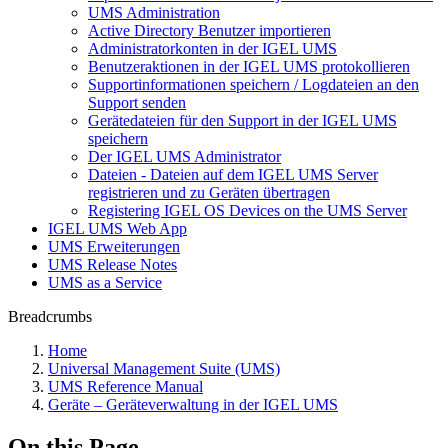
UMS Administration
Active Directory Benutzer importieren
Administratorkonten in der IGEL UMS
Benutzeraktionen in der IGEL UMS protokollieren
Supportinformationen speichern / Logdateien an den
Support senden
Gerätedateien für den Support in der IGEL UMS
speichern
Der IGEL UMS Administrator
Dateien - Dateien auf dem IGEL UMS Server
registrieren und zu Geräten übertragen
Registering IGEL OS Devices on the UMS Server
IGEL UMS Web App
UMS Erweiterungen
UMS Release Notes
UMS as a Service
Breadcrumbs
Home
Universal Management Suite (UMS)
UMS Reference Manual
Geräte – Geräteverwaltung in der IGEL UMS
On this Page