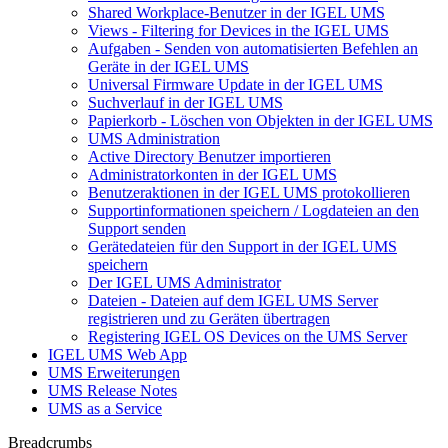
Shared Workplace-Benutzer in der IGEL UMS
Views - Filtering for Devices in the IGEL UMS
Aufgaben - Senden von automatisierten Befehlen an
Geräte in der IGEL UMS
Universal Firmware Update in der IGEL UMS
Suchverlauf in der IGEL UMS
Papierkorb - Löschen von Objekten in der IGEL UMS
UMS Administration
Active Directory Benutzer importieren
Administratorkonten in der IGEL UMS
Benutzeraktionen in der IGEL UMS protokollieren
Supportinformationen speichern / Logdateien an den
Support senden
Gerätedateien für den Support in der IGEL UMS
speichern
Der IGEL UMS Administrator
Dateien - Dateien auf dem IGEL UMS Server
registrieren und zu Geräten übertragen
Registering IGEL OS Devices on the UMS Server
IGEL UMS Web App
UMS Erweiterungen
UMS Release Notes
UMS as a Service
Breadcrumbs