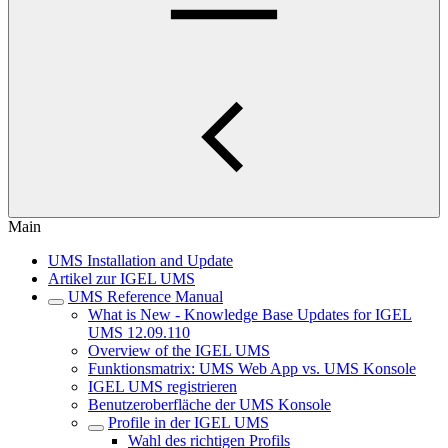
Main
UMS Installation and Update
Artikel zur IGEL UMS
UMS Reference Manual
What is New - Knowledge Base Updates for IGEL
UMS 12.09.110
Overview of the IGEL UMS
Funktionsmatrix: UMS Web App vs. UMS Konsole
IGEL UMS registrieren
Benutzeroberfläche der UMS Konsole
Profile in der IGEL UMS
Wahl des richtigen Profils