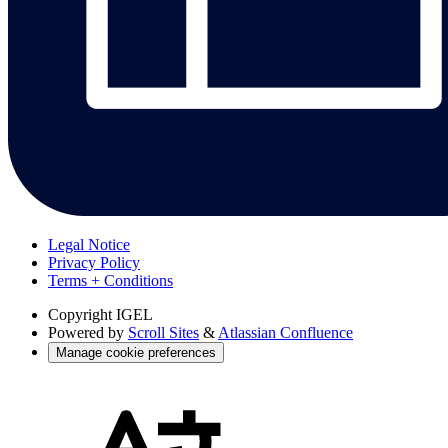
Legal Notice
Privacy Policy
Terms + Conditions
Copyright
IGEL
Powered by
Scroll Sites
&
Atlassian Confluence
Manage cookie preferences