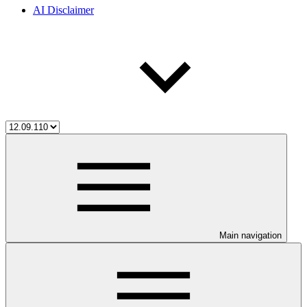
AI Disclaimer
Main navigation