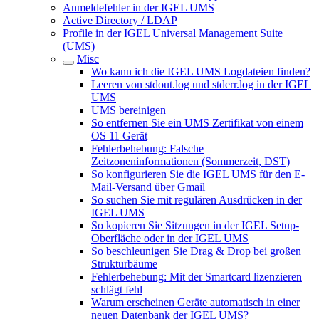
Anmeldefehler in der IGEL UMS
Active Directory / LDAP
Profile in der IGEL Universal Management Suite
(UMS)
Misc
Wo kann ich die IGEL UMS Logdateien finden?
Leeren von stdout.log und stderr.log in der IGEL
UMS
UMS bereinigen
So entfernen Sie ein UMS Zertifikat von einem
OS 11 Gerät
Fehlerbehebung: Falsche
Zeitzoneninformationen (Sommerzeit, DST)
So konfigurieren Sie die IGEL UMS für den E-
Mail-Versand über Gmail
So suchen Sie mit regulären Ausdrücken in der
IGEL UMS
So kopieren Sie Sitzungen in der IGEL Setup-
Oberfläche oder in der IGEL UMS
So beschleunigen Sie Drag & Drop bei großen
Strukturbäume
Fehlerbehebung: Mit der Smartcard lizenzieren
schlägt fehl
Warum erscheinen Geräte automatisch in einer
neuen Datenbank der IGEL UMS?