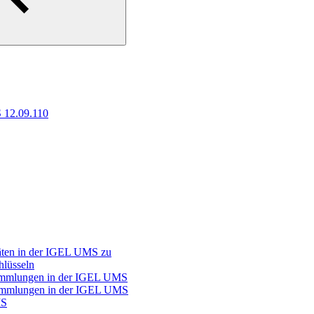
 12.09.110
räten in der IGEL UMS zu
hlüsseln
esammlungen in der IGEL UMS
esammlungen in der IGEL UMS
MS