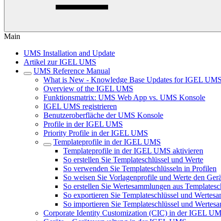
Main
UMS Installation and Update
Artikel zur IGEL UMS
UMS Reference Manual
What is New - Knowledge Base Updates for IGEL UMS
Overview of the IGEL UMS
Funktionsmatrix: UMS Web App vs. UMS Konsole
IGEL UMS registrieren
Benutzeroberfläche der UMS Konsole
Profile in der IGEL UMS
Priority Profile in der IGEL UMS
Templateprofile in der IGEL UMS
Templateprofile in der IGEL UMS aktivieren
So erstellen Sie Templateschlüssel und Werte
So verwenden Sie Templateschlüsseln in Profilen
So weisen Sie Vorlagenprofile und Werte den Ge
So erstellen Sie Wertesammlungen aus Templatesc
So exportieren Sie Templateschlüssel und Wert
So importieren Sie Templateschlüssel und Wert
Corporate Identity Customization (CIC) in der IGEL U