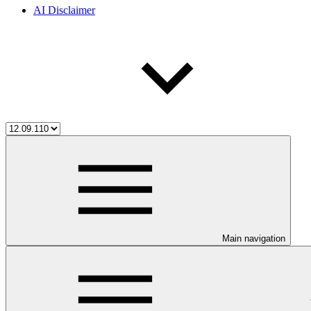
AI Disclaimer
Main navigation