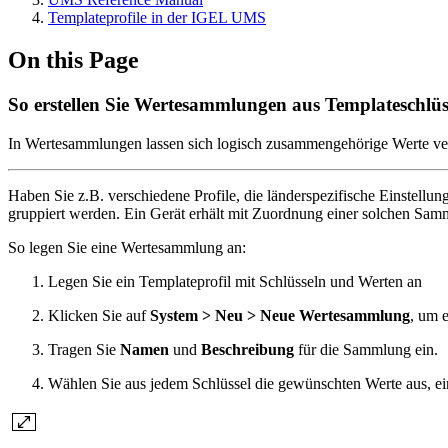
Templateprofile in der IGEL UMS
On this Page
So erstellen Sie Wertesammlungen aus Templateschlüs
In Wertesammlungen lassen sich logisch zusammengehörige Werte v
Haben Sie z.B. verschiedene Profile, die länderspezifische Einstellu
gruppiert werden. Ein Gerät erhält mit Zuordnung einer solchen Samml
So legen Sie eine Wertesammlung an:
Legen Sie ein Templateprofil mit Schlüsseln und Werten an
Klicken Sie auf
System > Neu > Neue Wertesammlung
, um 
Tragen Sie
Namen
und
Beschreibung
für die Sammlung ein.
Wählen Sie aus jedem Schlüssel die gewünschten Werte aus, e