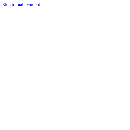
Skip to main content