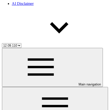
AI Disclaimer
Main navigation