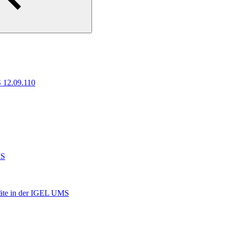
 12.09.110
MS
räte in der IGEL UMS