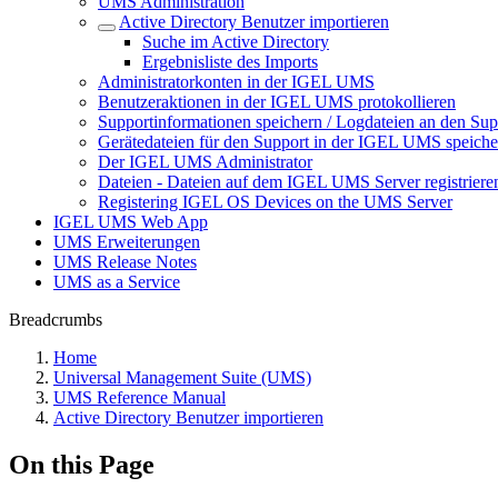
UMS Administration
Active Directory Benutzer importieren
Suche im Active Directory
Ergebnisliste des Imports
Administratorkonten in der IGEL UMS
Benutzeraktionen in der IGEL UMS protokollieren
Supportinformationen speichern / Logdateien an den Sup
Gerätedateien für den Support in der IGEL UMS speiche
Der IGEL UMS Administrator
Dateien - Dateien auf dem IGEL UMS Server registriere
Registering IGEL OS Devices on the UMS Server
IGEL UMS Web App
UMS Erweiterungen
UMS Release Notes
UMS as a Service
Breadcrumbs
Home
Universal Management Suite (UMS)
UMS Reference Manual
Active Directory Benutzer importieren
On this Page