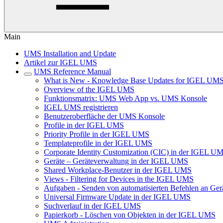
Main
UMS Installation and Update
Artikel zur IGEL UMS
UMS Reference Manual
What is New - Knowledge Base Updates for IGEL UMS
Overview of the IGEL UMS
Funktionsmatrix: UMS Web App vs. UMS Konsole
IGEL UMS registrieren
Benutzeroberfläche der UMS Konsole
Profile in der IGEL UMS
Priority Profile in der IGEL UMS
Templateprofile in der IGEL UMS
Corporate Identity Customization (CIC) in der IGEL U
Geräte – Geräteverwaltung in der IGEL UMS
Shared Workplace-Benutzer in der IGEL UMS
Views - Filtering for Devices in the IGEL UMS
Aufgaben - Senden von automatisierten Befehlen an Ge
Universal Firmware Update in der IGEL UMS
Suchverlauf in der IGEL UMS
Papierkorb - Löschen von Objekten in der IGEL UMS