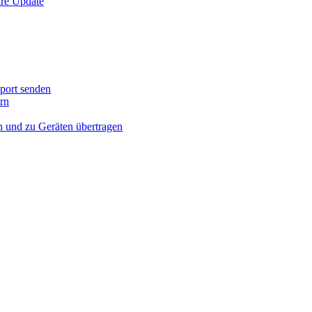
are Update
port senden
rn
n und zu Geräten übertragen