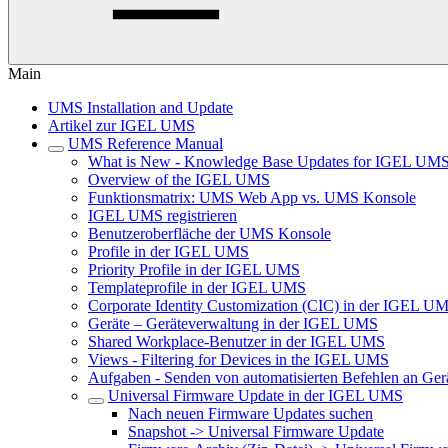
Main
UMS Installation and Update
Artikel zur IGEL UMS
UMS Reference Manual
What is New - Knowledge Base Updates for IGEL UMS
Overview of the IGEL UMS
Funktionsmatrix: UMS Web App vs. UMS Konsole
IGEL UMS registrieren
Benutzeroberfläche der UMS Konsole
Profile in der IGEL UMS
Priority Profile in der IGEL UMS
Templateprofile in der IGEL UMS
Corporate Identity Customization (CIC) in der IGEL U
Geräte – Geräteverwaltung in der IGEL UMS
Shared Workplace-Benutzer in der IGEL UMS
Views - Filtering for Devices in the IGEL UMS
Aufgaben - Senden von automatisierten Befehlen an Ge
Universal Firmware Update in der IGEL UMS
Nach neuen Firmware Updates suchen
Snapshot -> Universal Firmware Update