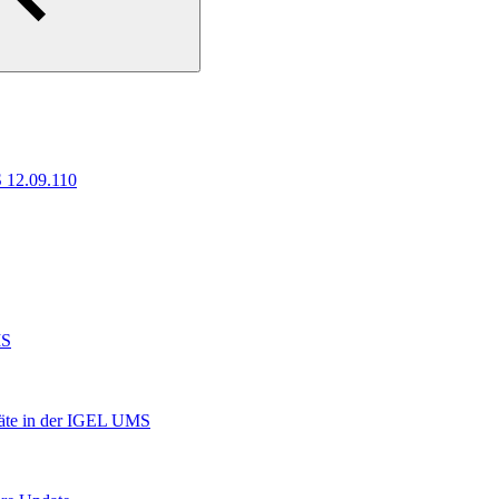
 12.09.110
MS
räte in der IGEL UMS