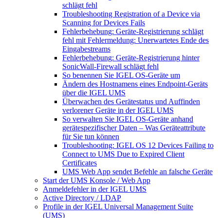
schlägt fehl
Troubleshooting Registration of a Device via
Scanning for Devices Fails
Fehlerbehebung: Geräte-Registrierung schlägt
fehl mit Fehlermeldung: Unerwartetes Ende des
Eingabestreams
Fehlerbehebung: Geräte-Registrierung hinter
SonicWall-Firewall schlägt fehl
So benennen Sie IGEL OS-Geräte um
Ändern des Hostnamens eines Endpoint-Geräts
über die IGEL UMS
Überwachen des Gerätestatus und Auffinden
verlorener Geräte in der IGEL UMS
So verwalten Sie IGEL OS-Geräte anhand
gerätespezifischer Daten – Was Geräteattribute
für Sie tun können
Troubleshooting: IGEL OS 12 Devices Failing to
Connect to UMS Due to Expired Client
Certificates
UMS Web App sendet Befehle an falsche Geräte
Start der UMS Konsole / Web App
Anmeldefehler in der IGEL UMS
Active Directory / LDAP
Profile in der IGEL Universal Management Suite
(UMS)