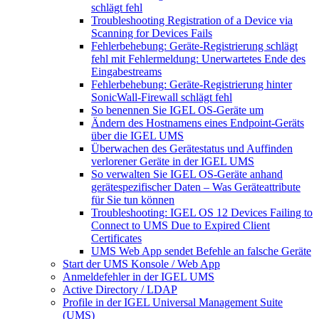
schlägt fehl
Troubleshooting Registration of a Device via
Scanning for Devices Fails
Fehlerbehebung: Geräte-Registrierung schlägt
fehl mit Fehlermeldung: Unerwartetes Ende des
Eingabestreams
Fehlerbehebung: Geräte-Registrierung hinter
SonicWall-Firewall schlägt fehl
So benennen Sie IGEL OS-Geräte um
Ändern des Hostnamens eines Endpoint-Geräts
über die IGEL UMS
Überwachen des Gerätestatus und Auffinden
verlorener Geräte in der IGEL UMS
So verwalten Sie IGEL OS-Geräte anhand
gerätespezifischer Daten – Was Geräteattribute
für Sie tun können
Troubleshooting: IGEL OS 12 Devices Failing to
Connect to UMS Due to Expired Client
Certificates
UMS Web App sendet Befehle an falsche Geräte
Start der UMS Konsole / Web App
Anmeldefehler in der IGEL UMS
Active Directory / LDAP
Profile in der IGEL Universal Management Suite
(UMS)