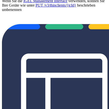
Wenn Sie die
IGEL Management Interface
verwenden, können Sie
Ihre Geräte wie unter
PUT /v3/thinclients/{tcId}
beschrieben
umbenennen