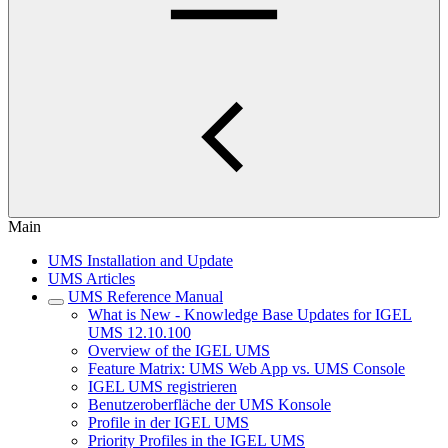
Main
UMS Installation and Update
UMS Articles
UMS Reference Manual
What is New - Knowledge Base Updates for IGEL
UMS 12.10.100
Overview of the IGEL UMS
Feature Matrix: UMS Web App vs. UMS Console
IGEL UMS registrieren
Benutzeroberfläche der UMS Konsole
Profile in der IGEL UMS
Priority Profiles in the IGEL UMS