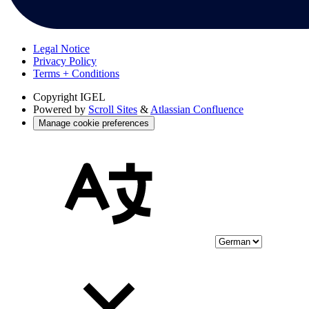
Legal Notice
Privacy Policy
Terms + Conditions
Copyright
IGEL
Powered by
Scroll Sites
&
Atlassian Confluence
Manage cookie preferences