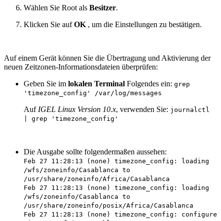
Wählen Sie Root als
Besitzer
.
Klicken Sie auf
OK
, um die Einstellungen zu bestätigen.
Auf einem Gerät können Sie die Übertragung und Aktivierung der
neuen Zeitzonen-Informationsdateien überprüfen:
Geben Sie im
lokalen Terminal
Folgendes ein:
grep
'timezone_config' /var/log/messages
Auf
IGEL Linux
Version 10.x
, verwenden Sie:
journalctl
| grep 'timezone_config'
Die Ausgabe sollte folgendermaßen aussehen:
Feb 27 11:28:13 (none) timezone_config: loading
/wfs/zoneinfo/Casablanca to
/usr/share/zoneinfo/Africa/Casablanca
Feb 27 11:28:13 (none) timezone_config: loading
/wfs/zoneinfo/Casablanca to
/usr/share/zoneinfo/posix/Africa/Casablanca
Feb 27 11:28:13 (none) timezone_config: configure