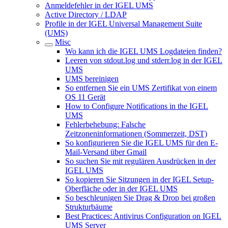
Anmeldefehler in der IGEL UMS
Active Directory / LDAP
Profile in der IGEL Universal Management Suite
(UMS)
Misc
Wo kann ich die IGEL UMS Logdateien finden?
Leeren von stdout.log und stderr.log in der IGEL
UMS
UMS bereinigen
So entfernen Sie ein UMS Zertifikat von einem
OS 11 Gerät
How to Configure Notifications in the IGEL
UMS
Fehlerbehebung: Falsche
Zeitzoneninformationen (Sommerzeit, DST)
So konfigurieren Sie die IGEL UMS für den E-
Mail-Versand über Gmail
So suchen Sie mit regulären Ausdrücken in der
IGEL UMS
So kopieren Sie Sitzungen in der IGEL Setup-
Oberfläche oder in der IGEL UMS
So beschleunigen Sie Drag & Drop bei großen
Strukturbäume
Best Practices: Antivirus Configuration on IGEL
UMS Server