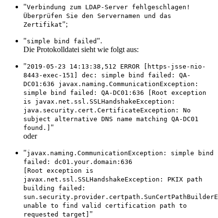
"
Verbindung zum LDAP-Server fehlgeschlagen!
Überprüfen Sie den Servernamen und das
";
Zertifikat
"
".
simple bind failed
Die Protokolldatei sieht wie folgt aus:
"
2019-05-23 14:13:38,512 ERROR [https-jsse-nio-
8443-exec-151] dec: simple bind failed: QA-
DC01:636 javax.naming.CommunicationException:
simple bind failed: QA-DC01:636 [Root exception
is javax.net.ssl.SSLHandshakeException:
java.security.cert.CertificateException: No
subject alternative DNS name matching QA-DC01
"
found.]
oder
"
javax.naming.CommunicationException: simple bind
failed: dc01.your.domain:636
[Root exception is
javax.net.ssl.SSLHandshakeException: PKIX path
building failed:
sun.security.provider.certpath.SunCertPathBuilderE
unable to find valid certification path to
"
requested target]