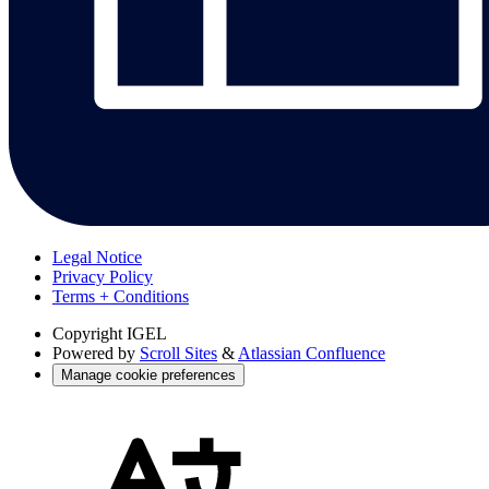
Legal Notice
Privacy Policy
Terms + Conditions
Copyright
IGEL
Powered by
Scroll Sites
&
Atlassian Confluence
Manage cookie preferences