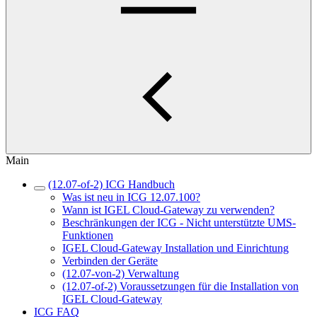
Main
(12.07-of-2) ICG Handbuch
Was ist neu in ICG 12.07.100?
Wann ist IGEL Cloud-Gateway zu verwenden?
Beschränkungen der ICG - Nicht unterstützte UMS-
Funktionen
IGEL Cloud-Gateway Installation und Einrichtung
Verbinden der Geräte
(12.07-von-2) Verwaltung
(12.07-of-2) Voraussetzungen für die Installation von
IGEL Cloud-Gateway
ICG FAQ