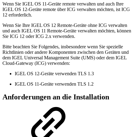
Wenn Sie IGEL OS 11-Geräte remote verwalten und auch Ihre
IGEL OS 12-Geräte remote über ICG verwalten möchten, ist ICG
12 erforderlich.
Wenn Sie Ihre IGEL OS 12 Remote-Geräte ohne ICG verwalten
und auch IGEL OS 11 Remote-Geräte verwalten möchten, können
Sie ICG 12 oder ICG 2.x verwenden.
Bitte beachten Sie Folgendes, insbesondere wenn Sie spezielle
Richtlinien oder andere Komponenten zwischen den Geräten und
dem IGEL Universal Management Suite (UMS) oder dem IGEL
Cloud-Gateway (ICG) verwenden:
IGEL OS 12-Geräte verwenden TLS 1.3
IGEL OS 11-Geräte verwenden TLS 1.2
Anforderungen an die Installation