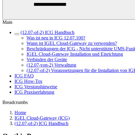
Main
(12.07-of-2) ICG Handbuch
Was ist neu in ICG 12.07.100?
Wann ist IGEL Cloud-Gateway zu verwenden?
Beschränkungen der ICG - Nicht unterstützte UMS-Fun
IGEL Cloud-Gateway Installation und Einrichtung
Verbinden der Geräte
(12.07-von-2) Verwaltung
(12.07-of-2) Voraussetzungen für die Installation von 
ICG FAQ
ICG How-Tos
ICG Versionshinweise
ICG Praxiserfahrung
Breadcrumbs
Home
IGEL Cloud-Gateway (ICG)
(12.07-of-2) ICG Handbuch