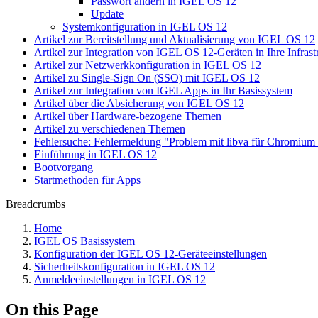
Passwort ändern in IGEL OS 12
Update
Systemkonfiguration in IGEL OS 12
Artikel zur Bereitstellung und Aktualisierung von IGEL OS 12
Artikel zur Integration von IGEL OS 12-Geräten in Ihre Infrast
Artikel zur Netzwerkkonfiguration in IGEL OS 12
Artikel zu Single-Sign On (SSO) mit IGEL OS 12
Artikel zur Integration von IGEL Apps in Ihr Basissystem
Artikel über die Absicherung von IGEL OS 12
Artikel über Hardware-bezogene Themen
Artikel zu verschiedenen Themen
Fehlersuche: Fehlermeldung "Problem mit libva für Chromiu
Einführung in IGEL OS 12
Bootvorgang
Startmethoden für Apps
Breadcrumbs
Home
IGEL OS Basissystem
Konfiguration der IGEL OS 12-Geräteeinstellungen
Sicherheitskonfiguration in IGEL OS 12
Anmeldeeinstellungen in IGEL OS 12
On this Page