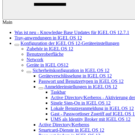
Main
Was ist neu - Knowledge Base Updates für IGEL OS 12.7.1
Tray-anwendungen in IGEL OS 12
Konfiguration der IGEL OS 12-Geräteeinstellungen
Zubehör in IGEL OS 12
Benutzeroberfläche
Network
Geräte in IGEL OS12
Sicherheitskonfiguration in IGEL OS 12
Geräteverschlüsselung in IGEL OS 12
Passwort und Benutzertypen in IGEL OS 12
Anmeldeeinstellungen in IGEL OS 12
Taskbar
Active Directory/Kerberos - Aktivierung 
Single Sign-On in IGEL OS 12
Lokale Benutzeranmeldung in IGEL OS 12
Gast - Passwortloser Zugriff auf IGEL OS 
UMS als Identity Broker mit IGEL OS 12
Active Directory/Kerberos
Smartcard-Dienste in IGEL OS 12