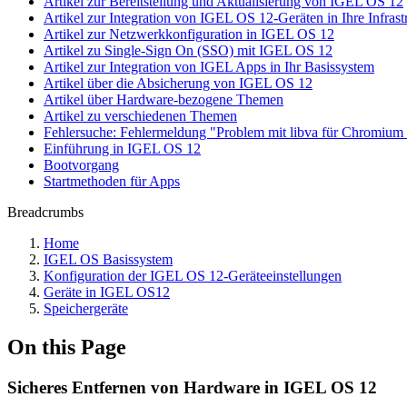
Artikel zur Bereitstellung und Aktualisierung von IGEL OS 12
Artikel zur Integration von IGEL OS 12-Geräten in Ihre Infrast
Artikel zur Netzwerkkonfiguration in IGEL OS 12
Artikel zu Single-Sign On (SSO) mit IGEL OS 12
Artikel zur Integration von IGEL Apps in Ihr Basissystem
Artikel über die Absicherung von IGEL OS 12
Artikel über Hardware-bezogene Themen
Artikel zu verschiedenen Themen
Fehlersuche: Fehlermeldung "Problem mit libva für Chromiu
Einführung in IGEL OS 12
Bootvorgang
Startmethoden für Apps
Breadcrumbs
Home
IGEL OS Basissystem
Konfiguration der IGEL OS 12-Geräteeinstellungen
Geräte in IGEL OS12
Speichergeräte
On this Page
Sicheres Entfernen von Hardware in IGEL OS 12