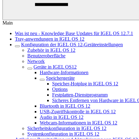
Main
Was ist neu - Knowledge Base Updates für IGEL OS 12.7.1
Tray-anwendungen in IGEL OS 12
Konfiguration der IGEL OS 12-Geräteeinstellungen
Zubehör in IGEL OS 12
Benutzeroberfläche
Network
Geräte in IGEL OS12
Hardware-Informationen
Speichergeräte
Speicher-Hotplug in IGEL OS 12
Options
Festplatten-Dienstprogramm
Sicheres Entfernen von Hardware in IGEL 
Bluetooth in IGEL OS 12
USB-Zugriffskontrolle in IGEL OS 12
Audio in IGEL OS 12
Webcam-Informationen in IGEL OS 12
Sicherheitskonfiguration in IGEL OS 12
Systemkonfiguration in IGEL OS 12