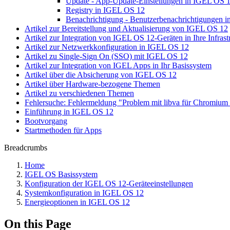
Update - App-Update-Einstellungen in IGEL OS 
Registry in IGEL OS 12
Benachrichtigung - Benutzerbenachrichtigungen 
Artikel zur Bereitstellung und Aktualisierung von IGEL OS 12
Artikel zur Integration von IGEL OS 12-Geräten in Ihre Infrast
Artikel zur Netzwerkkonfiguration in IGEL OS 12
Artikel zu Single-Sign On (SSO) mit IGEL OS 12
Artikel zur Integration von IGEL Apps in Ihr Basissystem
Artikel über die Absicherung von IGEL OS 12
Artikel über Hardware-bezogene Themen
Artikel zu verschiedenen Themen
Fehlersuche: Fehlermeldung "Problem mit libva für Chromiu
Einführung in IGEL OS 12
Bootvorgang
Startmethoden für Apps
Breadcrumbs
Home
IGEL OS Basissystem
Konfiguration der IGEL OS 12-Geräteeinstellungen
Systemkonfiguration in IGEL OS 12
Energieoptionen in IGEL OS 12
On this Page