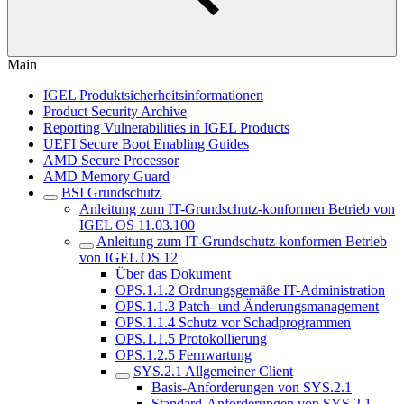
Main
IGEL Produktsicherheitsinformationen
Product Security Archive
Reporting Vulnerabilities in IGEL Products
UEFI Secure Boot Enabling Guides
AMD Secure Processor
AMD Memory Guard
BSI Grundschutz
Anleitung zum IT-Grundschutz-konformen Betrieb von
IGEL OS 11.03.100
Anleitung zum IT-Grundschutz-konformen Betrieb
von IGEL OS 12
Über das Dokument
OPS.1.1.2 Ordnungsgemäße IT-Administration
OPS.1.1.3 Patch- und Änderungsmanagement
OPS.1.1.4 Schutz vor Schadprogrammen
OPS.1.1.5 Protokollierung
OPS.1.2.5 Fernwartung
SYS.2.1 Allgemeiner Client
Basis-Anforderungen von SYS.2.1
Standard-Anforderungen von SYS.2.1